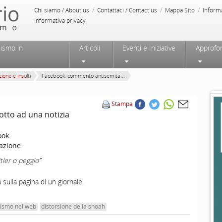
/
/
/
Chi siamo / About us
Contattaci / Contact us
Mappa Sito
Inform
Informativa privacy
tismo in
Articoli
Eventi e Iniziative
Approfo
ione e insulti
Facebook, commento antisemita...
Stampa
tto ad una notizia
ook
azione
tler o peggio”
sulla pagina di un giornale.
tismo nel web
distorsione della shoah