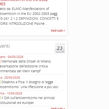
003
Working definition of antise
atto da: EUMC-Manifestations of
di questo documento e di off
tisemitism in the EU 2002-2003 pagg.
pratica all'identificazione d'inc
5-241 2.1.2 DEFINIZIONI, CONCETTI E
raccolta
...
EORIE INTRODUZIONE Poiché
Vedi tutti
venti
lano - 04/05/2026
Roma - 16/03/2026
Memoriale della Shoah di Milano,
Roma, webinar “Il DDL ant
esentazione dell’edizione critica
e ombre
ommentata del Mein Kampf
Fondazione Castagneto Banca 1910
Livorno - 04/03/2026
sa - 28/04/2026
Livorno, conferenza sull’a
Dibattito a Pisa: Il disegno di legge
con Gadi Luzzatto Voghera, di
ntisemitismo’. Una riflessione a più voci
Fondazione CDEC
ma - 13/04/2026
Roma, Via della Dogana Vecchia 2
Il Ddl sull’antisemitismo nei principi
Giustiniani, Sala Zuccari - 03/03/
stituzionali ed europei
Roma, Senato, presentazi
Vedi tutti