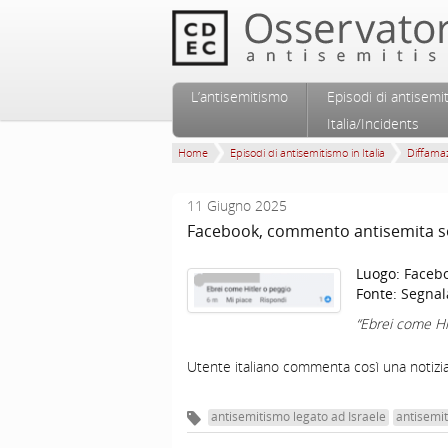
Vai al contenuto principale
Vai al contenuto secondario
L’antisemitismo
Episodi di antisemi
Menu principale
Italia/Incidents
Home
Episodi di antisemitismo in Italia
Diffamaz
11 Giugno 2025
Facebook, commento antisemita so
Luogo:
Faceb
Fonte:
Segnal
“Ebrei come Hi
Utente italiano commenta così una notizia 
antisemitismo legato ad Israele
antisemi