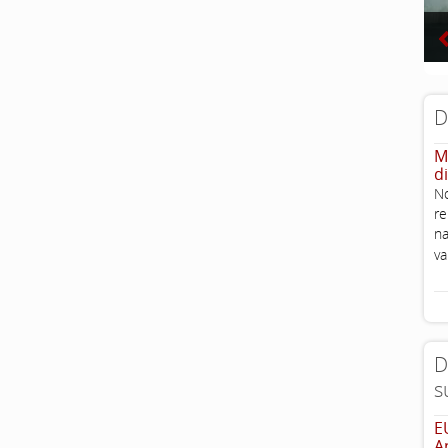
D
M
d
No
re
na
v
D
s
E
A