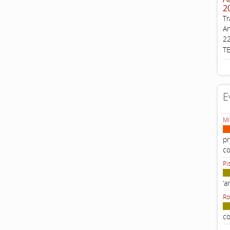
2
Tr
An
22
T
E
Mi
pr
c
Pi
‘a
Ro
co