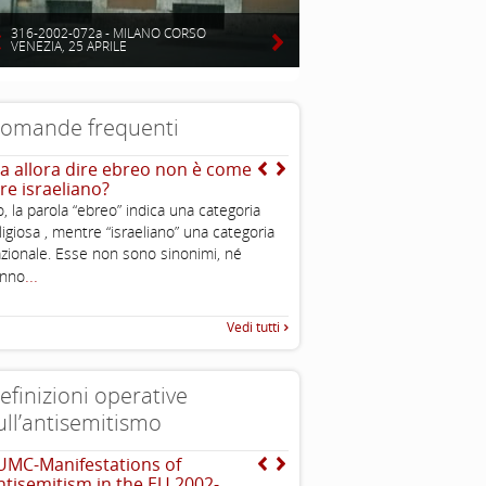
316-2002-072a - MILANO CORSO
VENEZIA, 25 APRILE
omande frequenti
a allora dire ebreo non è come
Dove vivono gli ebrei?
ire israeliano?
, la parola “ebreo” indica una categoria
ligiosa , mentre “israeliano” una categoria
zionale. Esse non sono sinonimi, né
...
anno
Vedi tutti
efinizioni operative
ull’antisemitismo
UMC-Manifestations of
EUMC , definizione opera
...
ntisemitism in the EU 2002-
antisemitismo