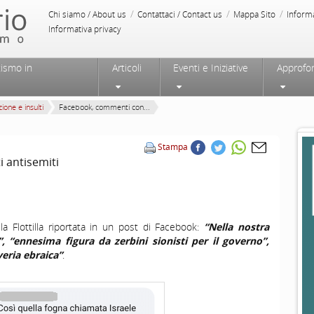
/
/
/
Chi siamo / About us
Contattaci / Contact us
Mappa Sito
Inform
Informativa privacy
tismo in
Articoli
Eventi e Iniziative
Approfo
ione e insulti
Facebook, commenti con...
Stampa
 antisemiti
a Flottilla riportata in un post di Facebook:
“Nella nostra
”, “ennesima figura da zerbini sionisti per il governo”,
eria ebraica”
.