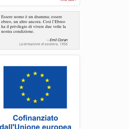
“Rapporto annuale sull’antisem
2025”
Essere uomo è un dramma; essere
ebreo, un altro ancora. Così l’Ebreo
L’antisemitismo non è un
ha il privilegio di vivere due volte la
degli ebrei bensì degli ant
nostra condizione.
—
Emil Cioran
—
Jea
La tentazione di esistere, 1956