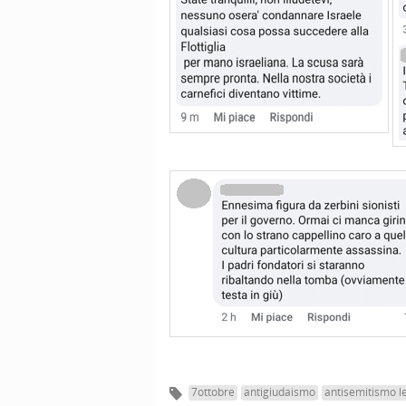
7ottobre
antigiudaismo
antisemitismo l