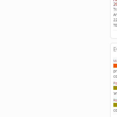
2
Tr
An
22
T
E
Mi
pr
c
Pi
‘a
Ro
co