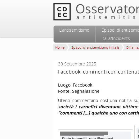
Vai al contenuto principale
Vai al contenuto secondario
L’antisemitismo
Episodi di antisemi
Menu principale
Italia/Incidents
Home
Episodi di antisemitismo in Italia
Diffamaz
30 Settembre 2025
Facebook, commenti con contenuti
Luogo:
Facebook
Fonte:
Segnalazione
Utenti commentano così una notizia sull
società i carnefici diventano vittime
“commenti […] qualche uno con cattiv