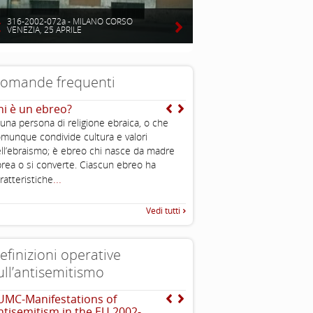
316-2002-072a - MILANO CORSO
VENEZIA, 25 APRILE
omande frequenti
hi è un ebreo?
Ma perché ce l’han tutti
loro? Qualche colpa l’a
 una persona di religione ebraica, o che
pure avuta…
munque condivide cultura e valori
Come abbiamo visto, il popolo
ll’ebraismo; è ebreo chi nasce da madre
popolo della diaspora, che d
rea o si converte. Ciascun ebreo ha
...
sparso per il mondo,
...
ratteristiche
Vedi tutti
efinizioni operative
ull’antisemitismo
UMC-Manifestations of
The Louis D. Brandeis C
ntisemitism in the EU 2002-
definizioni di antisemit