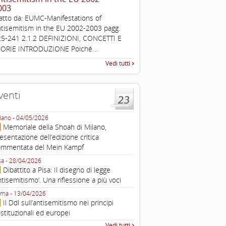
003
The Louis D. Brandeis Cente
atto da: EUMC-Manifestations of
Defining Anti-Semitism Doc
tisemitism in the EU 2002-2003 pagg.
esplicativo dedicato alle dichi
5-241 2.1.2 DEFINIZIONI, CONCETTI E
...
operative contro
...
EORIE INTRODUZIONE Poiché
Vedi tutti
venti
lano - 04/05/2026
Roma - 16/03/2026
Memoriale della Shoah di Milano,
Roma, webinar “Il DDL ant
esentazione dell’edizione critica
e ombre
ommentata del Mein Kampf
Fondazione Castagneto Banca 1910
Livorno - 04/03/2026
sa - 28/04/2026
Livorno, conferenza sull’a
Dibattito a Pisa: Il disegno di legge
con Gadi Luzzatto Voghera, di
ntisemitismo’. Una riflessione a più voci
Fondazione CDEC
ma - 13/04/2026
Roma, Via della Dogana Vecchia 2
Il Ddl sull’antisemitismo nei principi
Giustiniani, Sala Zuccari - 03/03/
stituzionali ed europei
Roma, Senato, presentazi
Vedi tutti