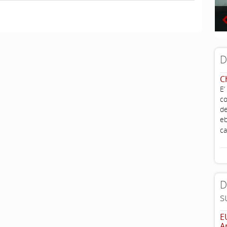
D
C
E’
co
de
eb
ca
D
s
E
A