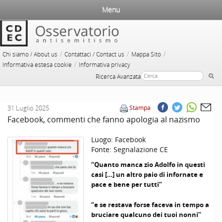
Menu
/
/
/
Chi siamo / About us
Contattaci / Contact us
Mappa Sito
/
Informativa estesa cookie
Informativa privacy
Ricerca Avanzata
31 Luglio 2025
Stampa
Facebook, commenti che fanno apologia al nazismo
Luogo:
Facebook
Fonte:
Segnalazione CE
“Quanto manca zio Adolfo in questi
casi […] un altro paio di infornate e
pace e bene per tutti”
“e se restava forse faceva in tempo a
bruciare qualcuno dei tuoi nonni”