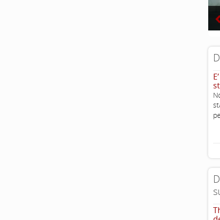
D
E
st
No
st
pe
D
s
T
d