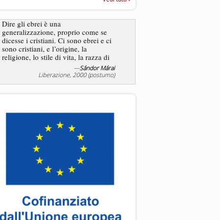
“Rapporto annuale sull’antisem
2025”
Dire gli ebrei è una
generalizzazione, proprio come se
L’antisemitismo non è un
dicesse i cristiani. Ci sono ebrei e ci
degli ebrei bensì degli ant
sono cristiani, e l’origine, la
religione, lo stile di vita, la razza di
sicuro comportano tanti tratti...
—
Sándor Márai
—
Jea
Liberazione, 2000 (postumo)