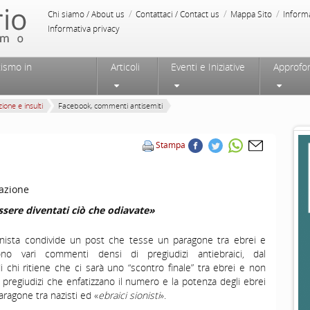
/
/
/
Chi siamo / About us
Contattaci / Contact us
Mappa Sito
Inform
Informativa privacy
tismo in
Articoli
Eventi e Iniziative
Approfo
ione e insulti
Facebook, commenti antisemiti
Stampa
azione
essere diventati ciò che odiavate»
onista condivide un post che tesse un paragone tra ebrei e
uono vari commenti densi di pregiudizi antiebraici, dal
i chi ritiene che ci sarà uno “scontro finale” tra ebrei e non
i pregiudizi che enfatizzano il numero e la potenza degli ebrei
paragone tra nazisti ed «
ebraici sionisti
».