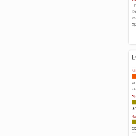
Th
De
es
op
E
Mi
pr
c
Pi
‘a
Ro
co