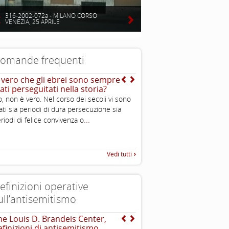
316-2002-072a - MILANO CORSO
VENEZIA, 25 APRILE
omande frequenti
’ vero che gli ebrei sono sempre
E la storia del naso adu
ati perseguitati nella storia?
, non è vero. Nel corso dei secoli vi sono
ati sia periodi di dura persecuzione sia
...
riodi di felice convivenza o
Vedi tutti
efinizioni operative
ull’antisemitismo
he Louis D. Brandeis Center,
Dichiarazione di Berlino
efinizioni di antisemitismo
l’antisemitismo