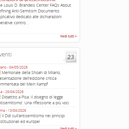
e Louis D. Brandeis Center FAQs About
Esimi delegati, permettetemi
fining Anti-Semitism Documento
una sintesi dei lavori di ques
...
plicativo dedicato alle dichiarazioni
quella che vorrei chiamare “D
...
erative contro
Vedi tutti
venti
lano - 04/05/2026
Roma - 16/03/2026
Memoriale della Shoah di Milano,
Roma, webinar “Il DDL ant
esentazione dell’edizione critica
e ombre
ommentata del Mein Kampf
Fondazione Castagneto Banca 1910
Livorno - 04/03/2026
sa - 28/04/2026
Livorno, conferenza sull’a
Dibattito a Pisa: Il disegno di legge
con Gadi Luzzatto Voghera, di
ntisemitismo’. Una riflessione a più voci
Fondazione CDEC
ma - 13/04/2026
Roma, Via della Dogana Vecchia 2
Il Ddl sull’antisemitismo nei principi
Giustiniani, Sala Zuccari - 03/03/
stituzionali ed europei
Roma, Senato, presentazi
Vedi tutti