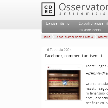
Vai al contenuto principale
Vai al contenuto secondario
L’antisemitismo
Episodi di antisemi
Menu principale
Italia/Incidents
Home
Episodi di antisemitismo in Italia
Diffamaz
16 Febbraio 2024
Facebook, commenti antisemiti
Fonte:
Segnal
«L’ironia di 
Utente antisi
nazisti, seg
millenarismo d
ebrei, a vecch
per finire col 