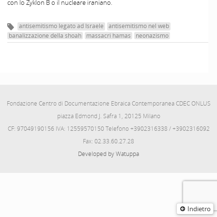
con lo Zyklon B o il nucleare iraniano.
antisemitismo legato ad Israele
antisemitismo nel web
banalizzazione della shoah
massacri hamas
neonazismo
Fondazione Centro di Documentazione Ebraica Contemporanea CDEC ONLUS
piazza Edmond J. Safra 1, 20125 Milano
CF: 97049190156 IVA: 12559570150 Telefono +3902316338 / +3902316092
Fax: 02.33.60.27.28
Developed by Watuppa
Indietro