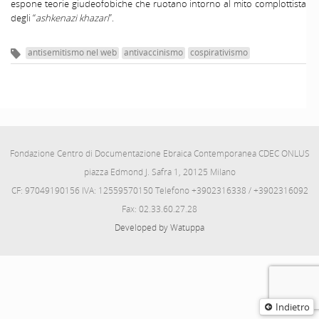
espone teorie giudeofobiche che ruotano intorno al mito complottista
degli “
ashkenazi khazari
”.
antisemitismo nel web
antivaccinismo
cospirativismo
Fondazione Centro di Documentazione Ebraica Contemporanea CDEC ONLUS
piazza Edmond J. Safra 1, 20125 Milano
CF: 97049190156 IVA: 12559570150 Telefono +3902316338 / +3902316092
Fax: 02.33.60.27.28
Developed by Watuppa
Indietro