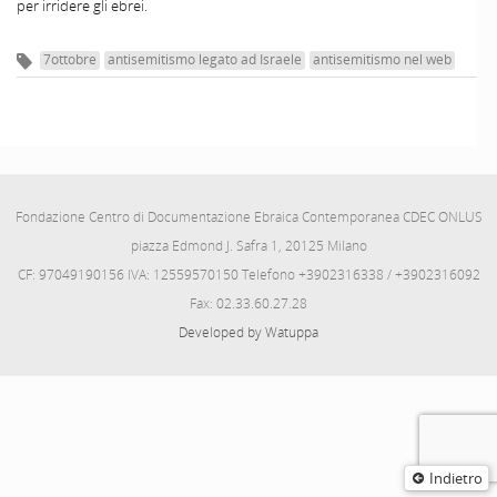
per irridere gli ebrei.
7ottobre
antisemitismo legato ad Israele
antisemitismo nel web
Fondazione Centro di Documentazione Ebraica Contemporanea CDEC ONLUS
piazza Edmond J. Safra 1, 20125 Milano
CF: 97049190156 IVA: 12559570150 Telefono +3902316338 / +3902316092
Fax: 02.33.60.27.28
Developed by Watuppa
Indietro