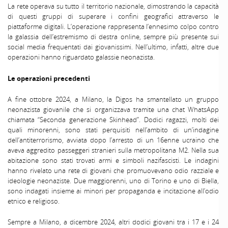
La rete operava su tutto il territorio nazionale, dimostrando la capacità
di questi gruppi di superare i confini geografici attraverso le
piattaforme digitali. L’operazione rappresenta l’ennesimo colpo contro
la galassia dell’estremismo di destra online, sempre più presente sui
social media frequentati dai giovanissimi. Nell’ultimo, infatti, altre due
operazioni hanno riguardato galassie neonazista.
Le operazioni precedenti
A fine ottobre 2024, a Milano, la Digos ha smantellato un gruppo
neonazista giovanile che si organizzava tramite una chat WhatsApp
chiamata “Seconda generazione Skinhead”. Dodici ragazzi, molti dei
quali minorenni, sono stati perquisiti nell’ambito di un’indagine
dell’antiterrorismo, avviata dopo l’arresto di un 16enne ucraino che
aveva aggredito passeggeri stranieri sulla metropolitana M2. Nella sua
abitazione sono stati trovati armi e simboli nazifascisti. Le indagini
hanno rivelato una rete di giovani che promuovevano odio razziale e
ideologie neonaziste. Due maggiorenni, uno di Torino e uno di Biella,
sono indagati insieme ai minori per propaganda e incitazione all’odio
etnico e religioso.
Sempre a Milano, a dicembre 2024, altri dodici giovani tra i 17 e i 24