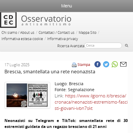
Menu
/
/
/
Chi siamo / About us
Contattaci / Contact us
Mappa Sito
/
Informativa estesa cookie
Informativa privacy
Ricerca Avanzata
17 Luglio 2025
Stampa
Brescia, smantellata una rete neonazista
Luogo:
Brescia
Fonte:
Segnalazione
Link:
https://www.ilgiorno.it/brescia/
cronaca/neonazisti-estremismo-fasci
sti-giovani-ivbn7skt
Neonazisti su Telegram e
TikTok
: smantellata rete di 30
estremisti guidata da un ragazzo bresciano di 21 anni