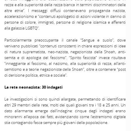
razze e alla superiorità della razza bianca in termini discriminatori delle
altre etnie”. I messaggi diffusi contenevano propaganda nazista,
accelerazionismo e “contenuti apologetici di azioni violente in danno di
persone di colore, immigrati, persone di religione islamica e afferenti
alla galassia LGBTQ”.
Particolarmente preoccupante il canale “Sangue e suolo”, dove
venivano pubblicati “contenuti consistenti in chiare espressioni di idee
di natura suprematista, neo-nazista, negazionista della Shoah, anti-
semita e di apologia del fascismo”. “Spirito fascista” invece risultava
“inneggiante al fascismo, al nazismo, alla superiorità di razza, all’anti-
semitismo e a teorie negazioniste della Shoah”, oltre a contenere “post
di derisione politica, etnica e sociale”.
La rete neonazista: 30 indagati
Le investigazioni si sono quindi allargate, permettendo di identificare
altri 29 membri della rete, molti dei quali giovani tra i 18 e 25 anni. Un
dato allarmante emerge dall’indagine: cinque degli indagati erano
minorenni all’epoca dei fatti, evidenziando come l’estremismo digitale
stia contagiando fasce sempre più giovani della popolazione.