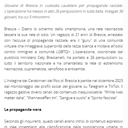
Giovane di Brescia in custodia cautelare per propaganda razziale.
L’operazione ha messo in atto 26 perquisizioni in tutta Italia. Indagati 30
giovani, tra cui 5 minorenni
Brescia – Dietro lo schermo dello smartphone, una rete neonazista
tessera la sua rete di odio. Un ragazzo di 21 anni di Brescia, arrestato
con l’accusa di propaganda razziale, era il “guru” di una comunità
virtuale che inneggiava superiorità della razza bianca e incitava all’odio
contro immigrati e comunità LGBTQ+. L’operazione, coordinata dal
pubblico ministero Caty Bressanelli, ha portato a 26 perquisizioni su
tutto il territorio nazionale e ha smantellato la rete di estremismo
neonazista, suprematista, xenofobo e antisemita.
L’indagine dei Carabinieri del Ros di Brescia è partita nel dicembre 2023
dal monitoraggio dei profili social del giovane su Telegram e TikTok. Il
ragazzo gestiva diversi canali dal contenuto inequivocabile: “White lives
matter italia”, “Wannawaffen tm”, “Sangue e suolo” e “Spirito fascista”.
La propaganda nera
Secondo gli inquirenti, questi canali erano intrisi di contenuti espressivi
di idee inneggianti alla classificazione della popolazione umana in