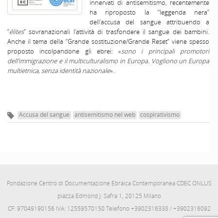
innervati di antisemitismo, recentemente
ha riproposto la “leggenda nera”
dell’accusa del sangue attribuendo a
“
élites
” sovranazionali l’attività di trasfondere il sangue dei bambini.
Anche il tema della “Grande sostituzione/Grande Reset” viene spesso
proposto incolpandone gli ebrei: «
sono i principali promotori
dell’immigrazione e il multiculturalismo in Europa. Vogliono un Europa
multietnica, senza identità nazionale
».
Accusa del sangue
antisemitismo nel web
cospirativismo
Fondazione Centro di Documentazione Ebraica Contemporanea CDEC ONLUS
piazza Edmond J. Safra 1, 20125 Milano
CF: 97049190156 IVA: 12559570150 Telefono +3902316338 / +3902316092