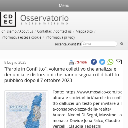
Menu
/
/
/
Chi siamo / About us
Contattaci / Contact us
Mappa Sito
/
Informativa estesa cookie
Informativa privacy
Ricerca Avanzata
9 Luglio 2025
Stampa
“Parole in Conflitto”, volume collettivo che analizza e
denuncia le distorsioni che hanno segnato il dibattito
pubblico dopo il 7 ottobre 2023
Fonte:
https://www.mosaico-cem.it/c
ultura-e-societa/libri/parole-in-confli
tto-dallucei-un-testo-per-invitare-all
a-consapevolezza-della-realta/
Autore:
Noemi Di Segni, Massimo Lo
monaco, Davide Jona Falco, Claudio
Vercelli, Claudia Tedeschi