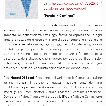
Link:
https://www.ucei.it/.../2025/07/
parole_in_conflitooweb.pdf
“Parole in Conflitto”
«È una
risposta
al dolore di questo anno
e mezzo di stillicidio mediatico-comunicativo, di isolamento e di
aumento dell’antisemitismo sotto ogni forma ed espressione, in ogni
angolo e spazio delle nostre vite, che si aggiungono allo shock e alle
profonde ferite delle vittime, degli ostaggi, dei caduti, dei famigliari e di
noi tutti. Le parole prescelte sono dunque “in conflitto” perché sono
quelle che hanno “subìto” in modo particolare il fenomeno della
distorsione, della dissociazione in questo periodo di conflitto israelo-
palestinese, umiliando la memoria del popolo ebraico e di ogni
presidio di libertà e di conquista democratica del dopoguerra».
Così
Noemi Di Segni,
Presidente dell’Unione delle Comunità ebraiche
italiane, spiega il perché di questa iniziativa editoriale, una
pubblicazione per lemmi e storie realizzata dall’UCEI con i contributi di
storici, giuristi, comunicatori: Claudia Tedeschi, Massimo Lomonaco,
Davide Jona Falco, Claudio Vercelli, Lucilla Efrati e Raffaele Genah, «che
hanno contribuito alla redazione delle voci e concorso alla