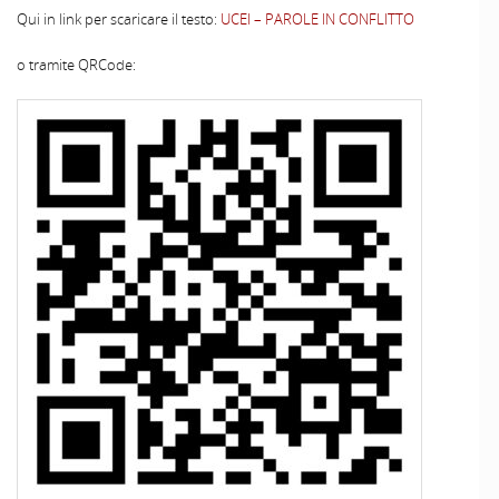
Qui in link per scaricare il testo:
UCEI – PAROLE IN CONFLITTO
o tramite QRCode: