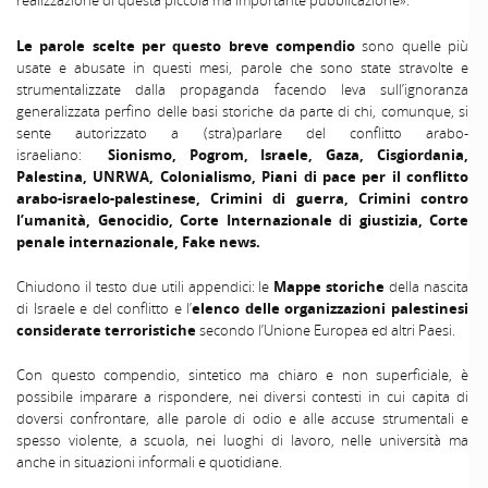
realizzazione di questa piccola ma importante pubblicazione».
Le parole scelte per questo breve compendio
sono quelle più
usate e abusate in questi mesi, parole che sono state stravolte e
strumentalizzate dalla propaganda facendo leva sull’ignoranza
generalizzata perfino delle basi storiche da parte di chi, comunque, si
sente autorizzato a (stra)parlare del conflitto arabo-
israeliano:
Sionismo, Pogrom, Israele, Gaza, Cisgiordania,
Palestina, UNRWA, Colonialismo, Piani di pace per il conflitto
arabo-israelo-palestinese, Crimini di guerra, Crimini contro
l’umanità, Genocidio, Corte Internazionale di giustizia, Corte
penale internazionale, Fake news.
Chiudono il testo due utili appendici: le
Mappe storiche
della nascita
di Israele e del conflitto e l’
elenco delle organizzazioni palestinesi
considerate terroristiche
secondo l’Unione Europea ed altri Paesi.
Con questo compendio, sintetico ma chiaro e non superficiale, è
possibile imparare a rispondere, nei diversi contesti in cui capita di
doversi confrontare, alle parole di odio e alle accuse strumentali e
spesso violente, a scuola, nei luoghi di lavoro, nelle università ma
anche in situazioni informali e quotidiane.