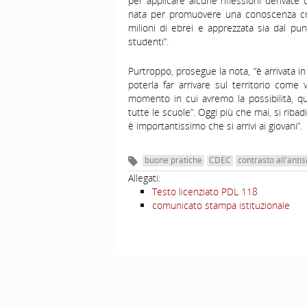
per applicare alcune riflessioni derivate
nata per promuovere una conoscenza criti
milioni di ebrei e apprezzata sia dal pun
studenti”.
Purtroppo, prosegue la nota, “è arrivata i
poterla far arrivare sul territorio com
momento in cui avremo la possibilità, q
tutte le scuole”. Oggi più che mai, si rib
è importantissimo che si arrivi ai giovani”.
buone pratiche
CDEC
contrasto all'anti
Allegati:
Testo licenziato PDL 118
comunicato stampa istituzionale