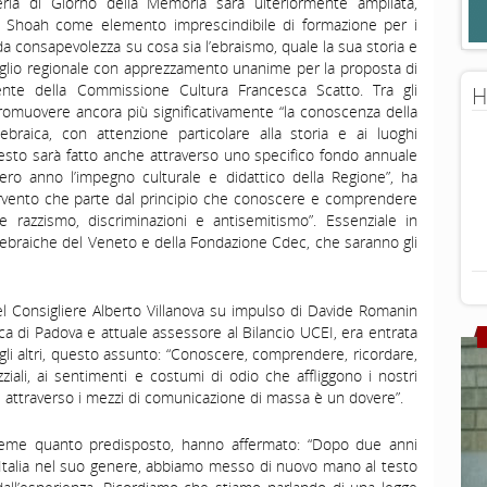
ria di Giorno della Memoria sarà ulteriormente ampliata,
 Shoah come elemento imprescindibile di formazione per i
a consapevolezza su cosa sia l’ebraismo, quale la sua storia e
nsiglio regionale con apprezzamento unanime per la proposta di
ente della Commissione Cultura Francesca Scatto. Tra gli
H
promuovere ancora più significativamente “la conoscenza della
 ebraica, con attenzione particolare alla storia e ai luoghi
Questo sarà fatto anche attraverso uno specifico fondo annuale
ntero anno l’impegno culturale e didattico della Regione”, ha
ervento che parte dal principio che conoscere e comprendere
e razzismo, discriminazioni e antisemitismo”. Essenziale in
ebraiche del Veneto e della Fondazione Cdec, che saranno gli
del Consigliere Alberto Villanova su impulso di Davide Romanin
ca di Padova e attuale assessore al Bilancio UCEI, era entrata
 gli altri, questo assunto: “Conoscere, comprendere, ricordare,
azziali, ai sentimenti e costumi di odio che affliggono i nostri
 attraverso i mezzi di comunicazione di massa è un dovere”.
ieme quanto predisposto, hanno affermato: “Dopo due anni
in Italia nel suo genere, abbiamo messo di nuovo mano al testo