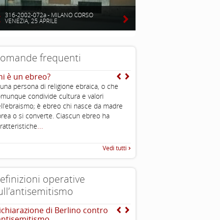
316-2002-072a - MILANO CORSO
VENEZIA, 25 APRILE
omande frequenti
hi è un ebreo?
Nel mondo ci sono stati
moltissimi stermini e il
 una persona di religione ebraica, o che
ebraico non è l’unico ad
munque condivide cultura e valori
subito una grande perdi
ll’ebraismo; è ebreo chi nasce da madre
colpa di una gratuita e
rea o si converte. Ciascun ebreo ha
irrazionale violenza altr
...
ratteristiche
allora si parla moltissim
Shoah mentre altre stra
non vengono commemo
Vedi tutti
Non è che gli ebrei son
vittimisti?
efinizioni operative
ull’antisemitismo
ichiarazione di Berlino contro
EUMC , definizione opera
’antisemitismo
antisemitismo