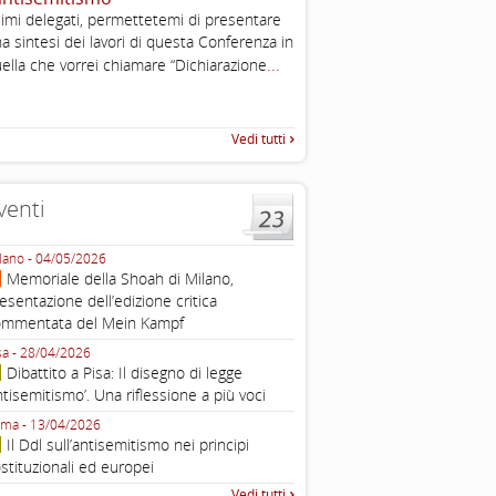
imi delegati, permettetemi di presentare
Working definition of antise
a sintesi dei lavori di questa Conferenza in
di questo documento e di off
...
pratica all'identificazione d'inc
ella che vorrei chiamare “Dichiarazione
raccolta
Vedi tutti
venti
lano - 04/05/2026
Roma - 16/03/2026
Memoriale della Shoah di Milano,
Roma, webinar “Il DDL ant
esentazione dell’edizione critica
e ombre
ommentata del Mein Kampf
Fondazione Castagneto Banca 1910
Livorno - 04/03/2026
sa - 28/04/2026
Livorno, conferenza sull’a
Dibattito a Pisa: Il disegno di legge
con Gadi Luzzatto Voghera, di
ntisemitismo’. Una riflessione a più voci
Fondazione CDEC
ma - 13/04/2026
Roma, Via della Dogana Vecchia 2
Il Ddl sull’antisemitismo nei principi
Giustiniani, Sala Zuccari - 03/03/
stituzionali ed europei
Roma, Senato, presentazi
Vedi tutti