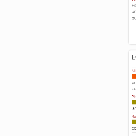
Es
un
qu
E
Mi
pr
c
Pi
‘a
Ro
co