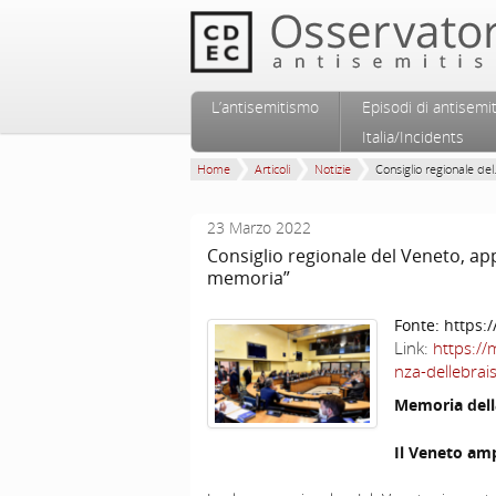
Vai al contenuto principale
Vai al contenuto secondario
L’antisemitismo
Episodi di antisemi
Menu principale
Italia/Incidents
Home
Articoli
Notizie
Consiglio regionale del.
23 Marzo 2022
Consiglio regionale del Veneto, ap
memoria”
Fonte:
https:/
Link:
https:/
nza-dellebrai
Memoria dell
Il Veneto amp