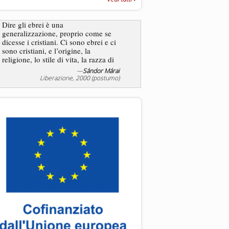
“Rapporto annuale sull’antisem
2025”
Dire gli ebrei è una
generalizzazione, proprio come se
L’antisemitismo non è un
dicesse i cristiani. Ci sono ebrei e ci
degli ebrei bensì degli ant
sono cristiani, e l’origine, la
religione, lo stile di vita, la razza di
sicuro comportano tanti tratti...
—
Sándor Márai
—
Jea
Liberazione, 2000 (postumo)