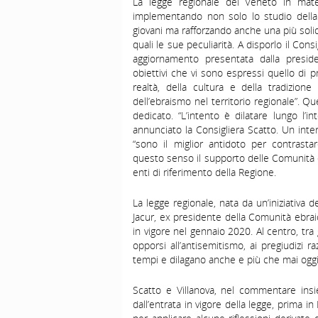
La legge regionale del Veneto in mate
implementando non solo lo studio della
giovani ma rafforzando anche una più solid
quali le sue peculiarità. A disporlo il Co
aggiornamento presentata dalla presid
obiettivi che vi sono espressi quello di 
realtà, della cultura e della tradizione
dell’ebraismo nel territorio regionale”. 
dedicato. “L’intento è dilatare lungo l’i
annunciato la Consigliera Scatto. Un int
“sono il miglior antidoto per contrastar
questo senso il supporto delle Comunità 
enti di riferimento della Regione.
La legge regionale, nata da un’iniziativa 
Jacur, ex presidente della Comunità ebrai
in vigore nel gennaio 2020. Al centro, tra
opporsi all’antisemitismo, ai pregiudizi r
tempi e dilagano anche e più che mai oggi
Scatto e Villanova, nel commentare ins
dall’entrata in vigore della legge, prima 