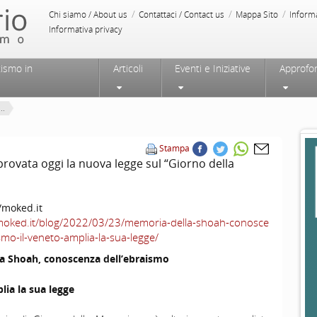
/
/
/
Chi siamo / About us
Contattaci / Contact us
Mappa Sito
Inform
Informativa privacy
tismo in
Articoli
Eventi e Iniziative
Approfo
..
Stampa
provata oggi la nuova legge sul “Giorno della
/moked.it
/moked.it/blog/2022/03/23/memoria-della-shoah-conosce
smo-il-veneto-amplia-la-sua-legge/
a Shoah, conoscenza dell’ebraismo
lia la sua legge