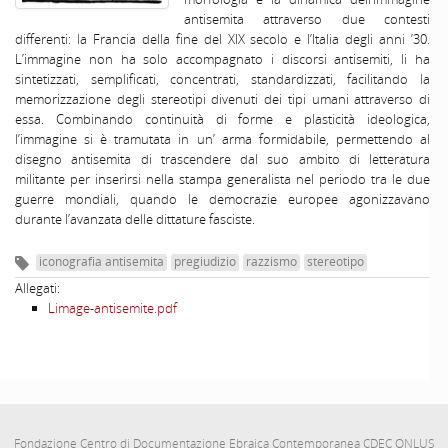
antisemita attraverso due contesti
differenti: la Francia della fine del XIX secolo e l’Italia degli anni ’30.
L’immagine non ha solo accompagnato i discorsi antisemiti, li ha
sintetizzati, semplificati, concentrati, standardizzati, facilitando la
memorizzazione degli stereotipi divenuti dei tipi umani attraverso di
essa. Combinando continuità di forme e plasticità ideologica,
l’immagine si è tramutata in un’ arma formidabile, permettendo al
disegno antisemita di trascendere dal suo ambito di letteratura
militante per inserirsi nella stampa generalista nel periodo tra le due
guerre mondiali, quando le democrazie europee agonizzavano
durante l’avanzata delle dittature fasciste.
iconografia antisemita
pregiudizio
razzismo
stereotipo
Allegati:
Limage-antisemite.pdf
Fondazione Centro di Documentazione Ebraica Contemporanea CDEC ONLUS