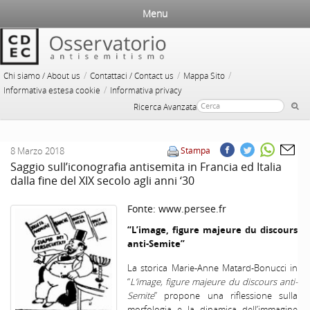
Menu
/
/
/
Chi siamo / About us
Contattaci / Contact us
Mappa Sito
/
Informativa estesa cookie
Informativa privacy
Ricerca Avanzata
8 Marzo 2018
Stampa
Saggio sull’iconografia antisemita in Francia ed Italia
dalla fine del XIX secolo agli anni ‘30
Fonte:
www.persee.fr
“L’image, figure majeure du discours
anti-Semite”
La storica Marie-Anne Matard-Bonucci in
“
L’image, figure majeure du discours anti-
Semite
” propone una riflessione sulla
morfologia e la dinamica dell’immagine