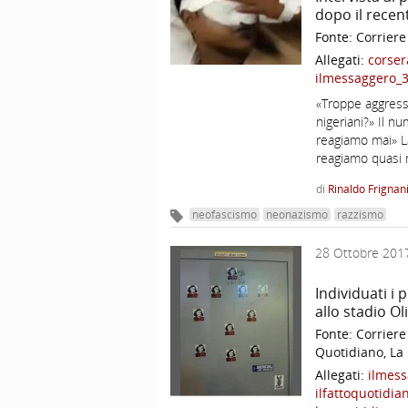
dopo il recen
Fonte:
Corriere
Allegati:
corser
ilmessaggero_3
«Troppe aggress
nigeriani?» Il n
reagiamo mai» La
reagiamo quasi 
di
Rinaldo Frignan
neofascismo
neonazismo
razzismo
28 Ottobre 201
Individuati i 
allo stadio Ol
Fonte:
Corriere
Quotidiano, La
Allegati:
ilmess
ilfattoquotidi