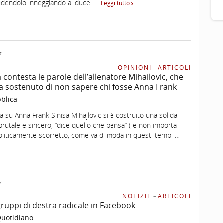
udendolo inneggiando al duce. …
Leggi tutto
i
7
OPINIONI
–
ARTICOLI
 contesta le parole dell’allenatore Mihailovic, che
va sostenuto di non sapere chi fosse Anna Frank
blica
sa su Anna Frank Sinisa Mihajlovic si è costruito una solida
rutale e sincero, “dice quello che pensa” ( e non importa
Politicamente scorretto, come va di moda in questi tempi …
7
NOTIZIE
–
ARTICOLI
gruppi di destra radicale in Facebook
 Quotidiano