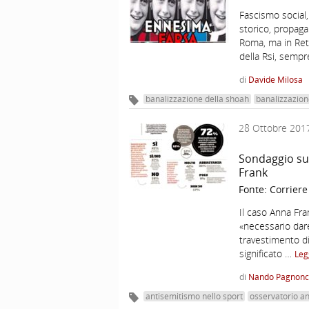
Fascismo social,
storico, propaga
Roma, ma in Rete
della Rsi, sempr
di
Davide Milosa
banalizzazione della shoah
banalizzazion
28 Ottobre 201
Sondaggio sui
Frank
Fonte:
Corriere
Il caso Anna Fra
«necessario dare 
travestimento di
significato …
Leg
di
Nando Pagnonce
antisemitismo nello sport
osservatorio a