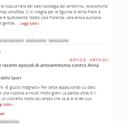
 la risacca nera del web Nostalgia del ventennio, revisionismo
nda xenofoba. Ci si indigna per le figurine di Anna Frank a
 è quotidianità “Addio cara Fiorenza, cara amica ausiliaria
e gentile, …
Leggi tutto
e nazifascismo
neofascismo
neonazismo
7
NOTIZIE
–
ARTICOLI
 recenti episodi di antisemitismo contro Anna
 dello Sport
nk «È giusto indignarsi» Per sette appassionati su dieci,
una risposta a insulti molto gravi» La parola ultras è il
 un concetto molto più ampio che va al di là del suo
gi tutto
lli
ntisemitismo