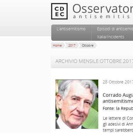
Vai al contenuto principale
Vai al contenuto secondario
L’antisemitismo
Episodi di antisemi
Menu principale
Italia/Incidents
Home
2017
Ottobre
ARCHIVIO MENSILE:
OTTOBRE 201
28 Ottobre 201
Corrado Augia
antisemitism
Fonte:
la Repub
Le lettere di C
gli adesivi di An
tempi sarebbero s