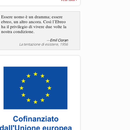
“Rapporto annuale sull’antisem
2025”
Essere uomo è un dramma; essere
ebreo, un altro ancora. Così l’Ebreo
L’antisemitismo non è un
ha il privilegio di vivere due volte la
degli ebrei bensì degli ant
nostra condizione.
—
Emil Cioran
—
Jea
La tentazione di esistere, 1956