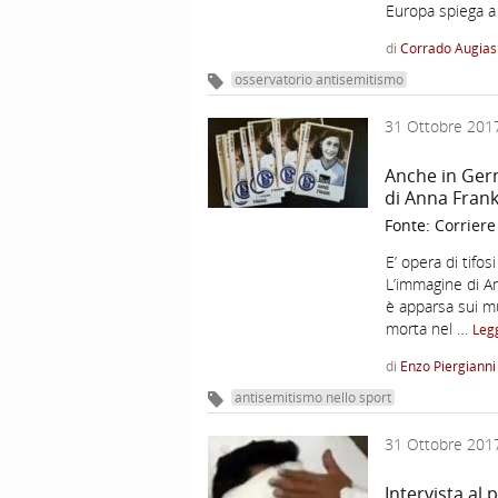
Europa spiega 
di
Corrado Augias
osservatorio antisemitismo
31 Ottobre 201
Anche in Germ
di Anna Fran
Fonte:
Corriere
E’ opera di tif
L’immagine di A
è apparsa sui mu
morta nel …
Legg
di
Enzo Piergianni
antisemitismo nello sport
31 Ottobre 201
Intervista al