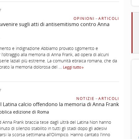
7
OPINIONI
–
ARTICOLI
 Avvenire sugli atti di antisemitismo contro Anna
e
mento e indignazione Abbiamo provato sgomento e
 l’oltraggio alla memoria di Anna Frank, ad opera di alcuni
foserie laziali più estreme. La comunità ebraica romana, che da
brato la memoria dolorosa del …
Leggi tutto
7
NOTIZIE
–
ARTICOLI
del Latina calcio offendono la memoria di Anna Frank
bblica edizione di Roma
 Anna Frank braccia tese dagli ultrà del Latina Non hanno
nuto di silenzio stabilito in tutti gli stadi dopo gli adesivi
rsi la scorsa settimana all’Olimpico. Hanno cantato l’inno