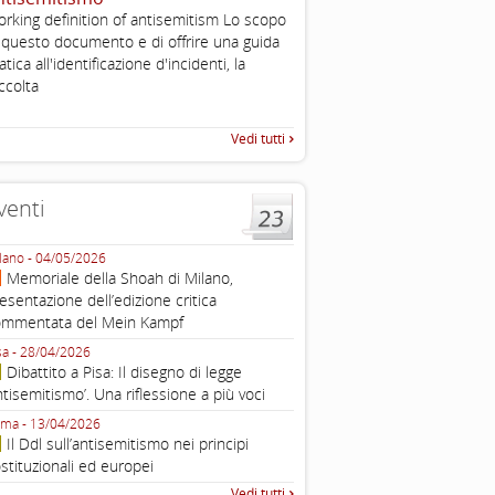
, definizione operativa d
rking definition of antisemitism Lo scopo
antisemitismo
 questo documento e di offrire una guida
IHRA Plenary Meetings Buchar
atica all'identificazione d'incidenti, la
corso della sua assemblea ple
ccolta
Vedi tutti
venti
lano - 04/05/2026
Roma - 16/03/2026
Memoriale della Shoah di Milano,
Roma, webinar “Il DDL ant
esentazione dell’edizione critica
e ombre
ommentata del Mein Kampf
Fondazione Castagneto Banca 1910
Livorno - 04/03/2026
sa - 28/04/2026
Livorno, conferenza sull’a
Dibattito a Pisa: Il disegno di legge
con Gadi Luzzatto Voghera, di
ntisemitismo’. Una riflessione a più voci
Fondazione CDEC
ma - 13/04/2026
Roma, Via della Dogana Vecchia 2
Il Ddl sull’antisemitismo nei principi
Giustiniani, Sala Zuccari - 03/03/
stituzionali ed europei
Roma, Senato, presentazi
Vedi tutti