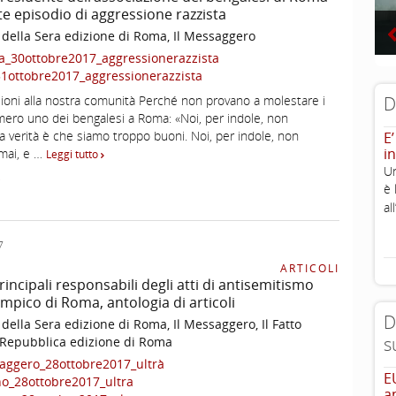
te episodio di aggressione razzista
 della Sera edizione di Roma, Il Messaggero
a_30ottobre2017_aggressionerazzista
1ottobre2017_aggressionerazzista
ioni alla nostra comunità Perché non provano a molestare i
D
umero uno dei bengalesi a Roma: «Noi, per indole, non
 verità è che siamo troppo buoni. Noi, per indole, non
E’
in
mai, e …
Leggi tutto
Un
i
è 
al
7
ARTICOLI
principali responsabili degli atti di antisemitismo
impico di Roma, antologia di articoli
D
 della Sera edizione di Roma, Il Messaggero, Il Fatto
s
 Repubblica edizione di Roma
aggero_28ottobre2017_ultrà
E
ano_28ottobre2017_ultra
a