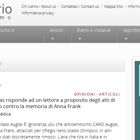
/
/
/
Chi siamo / About us
Contattaci / Contact us
Mappa Sito
Inform
Informativa privacy
tismo in
Articoli
Eventi e Iniziative
Approfo
7
7
OPINIONI
–
ARTICOLI
s risponde ad un lettore a proposito degli atti di
o contro la memoria di Anna Frank
blica
orrado Augias È ignoranza, più che antisemitismo CARO Augias,
na Frank, attaccati per sfregio nello stadio Olimpico, in altri
tati discretamente rimossi. L’aria che tira in Italia e in