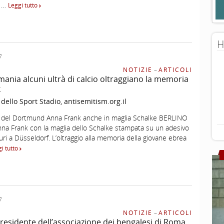
a …
Leggi tutto
H
7
NOTIZIE
–
ARTICOLI
ania alcuni ultrà di calcio oltraggiano la memoria
k
 dello Sport Stadio, antisemitism.org.il
osi del Dortmund Anna Frank anche in maglia Schalke BERLINO
nna Frank con la maglia dello Schalke stampata su un adesivo
ri a Düsseldorf. L’oltraggio alla memoria della giovane ebrea
i tutto
7
NOTIZIE
–
ARTICOLI
 presidente dell’associazione dei bengalesi di Roma