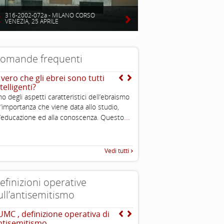
316-2002-072a - MILANO CORSO
VENEZIA, 25 APRILE
omande frequenti
 vero che gli ebrei sono tutti
E’ vero che gli ebrei so
telligenti?
stati perseguitati nella s
o degli aspetti caratteristici dell’ebraismo
No, non è vero. Nel corso dei
l’importanza che viene data allo studio,
stati sia periodi di dura pers
...
.
l’educazione ed alla conoscenza. Questo
periodi di felice convivenza o
Vedi tutti
efinizioni operative
ull’antisemitismo
UMC , definizione operativa di
INTERNATIONAL HOLOC
ntisemitismo
REMEMBRANCE ALLIANCE