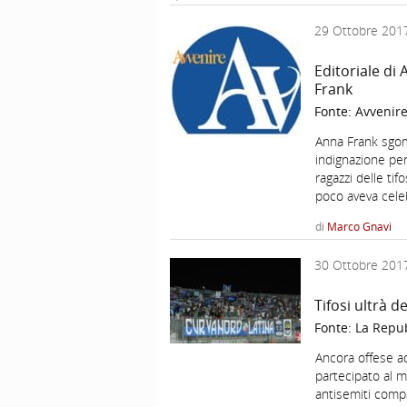
29 Ottobre 201
Editoriale di
Frank
Fonte:
Avvenir
Anna Frank sgo
indignazione per
ragazzi delle ti
poco aveva cele
di
Marco Gnavi
30 Ottobre 201
Tifosi ultrà 
Fonte:
La Repu
Ancora offese ad
partecipato al mi
antisemiti compa