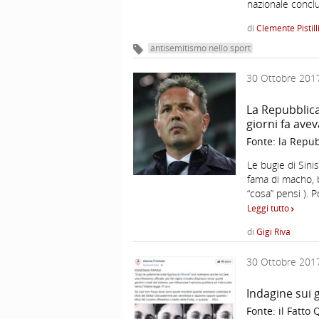
nazionale concl
di
Clemente Pistill
antisemitismo nello sport
30 Ottobre 201
La Repubblica
giorni fa ave
Fonte:
la Repub
Le bugie di Sini
fama di macho, b
“cosa” pensi ). 
Leggi tutto
di
Gigi Riva
30 Ottobre 201
Indagine sui 
Fonte:
il Fatto