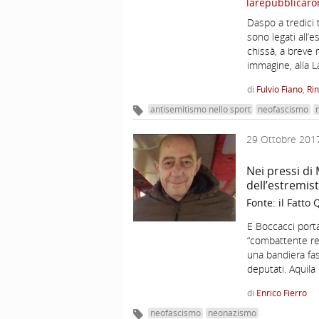
larepubblicaro
Daspo a tredici t
sono legati all’
chissà, a breve r
immagine, alla L
di
Fulvio Fiano
,
Rin
antisemitismo nello sport
neofascismo
29 Ottobre 201
Nei pressi di
dell’estremis
Fonte:
il Fatto
E Boccacci porta 
“combattente re
una bandiera fas
deputati. Aquila
di
Enrico Fierro
neofascismo
neonazismo