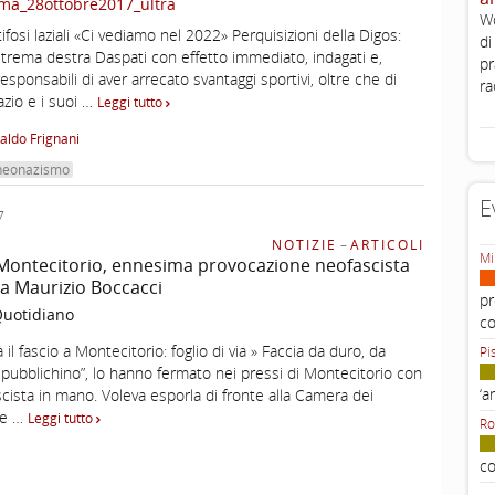
ma_28ottobre2017_ultra
Wo
ifosi laziali «Ci vediamo nel 2022» Perquisizioni della Digos:
di
estrema destra Daspati con effetto immediato, indagati e,
pr
esponsabili di aver arrecato svantaggi sportivi, oltre che di
ra
azio e i suoi …
Leggi tutto
aldo Frignani
neonazismo
E
7
NOTIZIE
–
ARTICOLI
Mi
 Montecitorio, ennesima provocazione neofascista
ta Maurizio Boccacci
pr
 Quotidiano
c
il fascio a Montecitorio: foglio di via » Faccia da duro, da
Pi
pubblichino”, lo hanno fermato nei pressi di Montecitorio con
‘a
cista in mano. Voleva esporla di fronte alla Camera dei
 e …
Leggi tutto
Ro
co