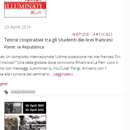
23 Aprile 2014
NOTIZIE
–
ARTICOLI
Teorie cospirative tra gli studenti dei licei francesi
Fonte:
la Repubblica
inati Un complotto internazionale l’ultima ossessione nei licei francesi Chi
l mondo? “Una setta globale dove convivono Rihanna e Le Pen. Loro ci
o con messaggi subliminali su YouTube” Parigi. Arrivano con il
e alla riunione del seminario …
Leggi tutto
ignot
cospirativismo