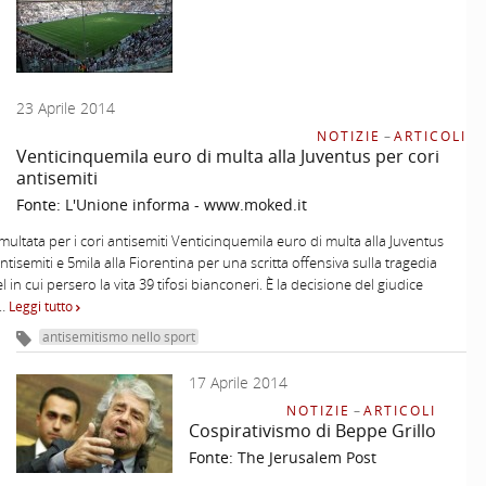
23 Aprile 2014
NOTIZIE
–
ARTICOLI
Venticinquemila euro di multa alla Juventus per cori
antisemiti
Fonte:
L'Unione informa - www.moked.it
multata per i cori antisemiti Venticinquemila euro di multa alla Juventus
ntisemiti e 5mila alla Fiorentina per una scritta offensiva sulla tragedia
l in cui persero la vita 39 tifosi bianconeri. È la decisione del giudice
 …
Leggi tutto
antisemitismo nello sport
17 Aprile 2014
NOTIZIE
–
ARTICOLI
Cospirativismo di Beppe Grillo
Fonte:
The Jerusalem Post