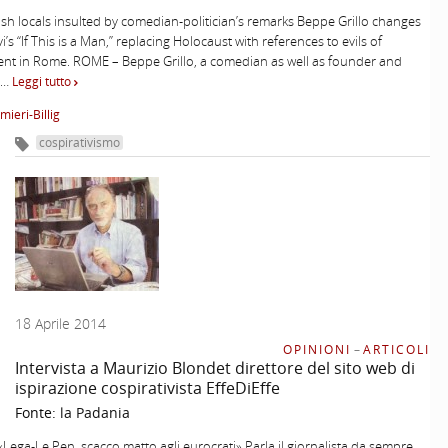
ewish locals insulted by comedian-politician’s remarks Beppe Grillo changes
’s “If This is a Man,” replacing Holocaust with references to evils of
nt in Rome. ROME – Beppe Grillo, a comedian as well as founder and
 …
Leggi tutto
mieri-Billig
cospirativismo
18 Aprile 2014
OPINIONI
–
ARTICOLI
Intervista a Maurizio Blondet direttore del sito web di
ispirazione cospirativista EffeDiEffe
Fonte:
la Padania
«Lega-Le Pen, scacco matto agli eurocrati» Parla il giornalista da sempre