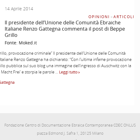
14 Aprile 2014
OPINIONI
–
ARTICOLI
Il presidente dell’Unione delle Comunità Ebraiche
Italiane Renzo Gattegna commenta il post di Beppe
Grillo
Fonte:
Moked.it
illo, provocazione criminale” Il presidente dell’Unione delle Comunità
Italiane Renzo Gattegna ha dichiarato: “Con l’ultima infame provocazione
llo pubblica sul suo blog una immagine dell’ingresso di Auschwitz con la
2 Macht Frei’ e storpia le parole …
Leggi tutto
Gattegna
Fondazione Centro di Documentazione Ebraica Contemporanea CDEC ONLUS
piazza Edmond J. Safra 1, 20125 Milano