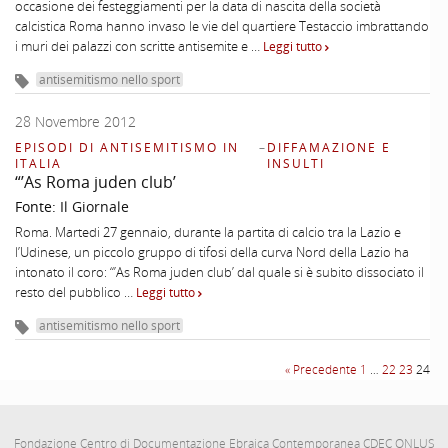
occasione dei festeggiamenti per la data di nascita della società
calcistica Roma hanno invaso le vie del quartiere Testaccio imbrattando
i muri dei palazzi con scritte antisemite e …
Leggi tutto
antisemitismo nello sport
28 Novembre 2012
EPISODI DI ANTISEMITISMO IN
–
DIFFAMAZIONE E
ITALIA
INSULTI
“’As Roma juden club’
Fonte:
Il Giornale
Roma. Martedi 27 gennaio, durante la partita di calcio tra la Lazio e
l’Udinese, un piccolo gruppo di tifosi della curva Nord della Lazio ha
intonato il coro: “’As Roma juden club’ dal quale si è subito dissociato il
resto del pubblico …
Leggi tutto
antisemitismo nello sport
« Precedente
1
…
22
23
24
Fondazione Centro di Documentazione Ebraica Contemporanea CDEC ONLUS