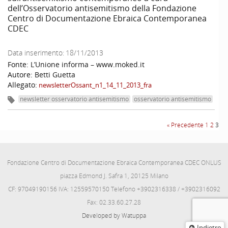
dell’Osservatorio antisemitismo della Fondazione
Centro di Documentazione Ebraica Contemporanea
CDEC
Data inserimento:
18/11/2013
Fonte:
L’Unione informa – www.moked.it
Autore:
Betti Guetta
Allegato:
newsletterOssant_n1_14_11_2013_fra
newsletter osservatorio antisemitismo
osservatorio antisemitismo
« Precedente
1
2
3
Fondazione Centro di Documentazione Ebraica Contemporanea CDEC ONLUS
piazza Edmond J. Safra 1, 20125 Milano
CF: 97049190156 IVA: 12559570150 Telefono +3902316338 / +3902316092
Fax: 02.33.60.27.28
Developed by Watuppa
Indietro