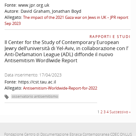
Fonte:
www.jpr.org.uk
Autore:
David Graham, Jonathan Boyd
Allegato:
The impact of the 2021 Gaza war on Jews in UK – JPR report
Sep 2023
RAPPORTI E STUDI
Il Center for the Study of Contemporary European
Jewry dell’università di Yel-Aviv, in collaborazione con l’
Anti-Defamation League (ADL) diffonde il nuovo
Antisemitism Wordlwide Report
Data inserimento:
17/04/2023
Fonte:
https://cst.tau.ac.il
Allegato:
Antisemitism-Worldwide-Report-for-2022
osservatorio antisemitismo
1
2
3
4
Successivo »
Fondazione Centro di Documentazione Ebraica Contemporanea CDEC ONLUS