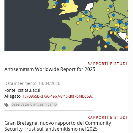
RAPPORTI E STUDI
Antisemitism Worldwide Report for 2025
Data inserimento:
13/04/2026
Fonte:
cst.tau.ac.il
Allegato:
1c709b5b-d7a6-4eb7-8f4c-d0f7bf4bd59c
osservatorio antisemitismo
RAPPORTI E STUDI
Gran Bretagna, nuovo rapporto del Community
Security Trust sull'antisemitismo nel 2025