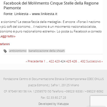
Facebook del MoVimento Cinque Stelle della Regione
Piemonte
Fonte:
Linkiesta – www.linkiesta.it
e sionismo? La stessa faccia della medaglia». E ancora: «Forse il nazismo
 più soft del sionismo… il nazismo è un movimento nazionalsocialista,
 sionismo è puro nazionalismo estremo». Lo posta su Facebook a corredo
Leggi tutto
tefanini
antisionismo
banalizzazione della shoah
« Precedente
1
…
422
423
424
425
426
…
432
Successivo »
Fondazione Centro di Documentazione Ebraica Contemporanea CDEC ONLUS
piazza Edmond J. Safra 1, 20125 Milano
CF: 97049190156 IVA: 12559570150 Telefono +3902316338 / +3902316092
Fax: 02.33.60.27.28
Developed by Watuppa