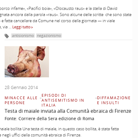
orco infame», «Pacifici boia», «Olocausto raus» e la stella di David
ata ancora dalla parola «raus». Sono alcune delle scritte che sono state
 e fatte cancellare da Comune nel corso della giornata — in viale
, via …
Leggi tutto
antisionismo
negazionismo
28 Gennaio 2014
EPISODI DI
MINACCE ALLE
–
–
DIFFAMAZIONE
ANTISEMITISMO IN
PERSONE
E INSULTI
ITALIA
Testa di maiale inviata alla Comunità ebraica di Firenze
Fonte:
Corriere della Sera edizione di Roma
aiale bollita Una testa di maiale, in questo caso bollita, è stata fatta
 negli uffici della comunità ebraica di Firenze.