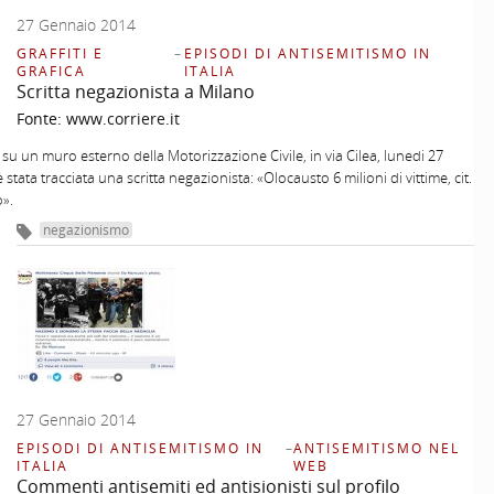
27 Gennaio 2014
GRAFFITI E
–
EPISODI DI ANTISEMITISMO IN
GRAFICA
ITALIA
Scritta negazionista a Milano
Fonte:
www.corriere.it
 su un muro esterno della Motorizzazione Civile, in via Cilea, lunedi 27
stata tracciata una scritta negazionista: «Olocausto 6 milioni di vittime, cit.
».
negazionismo
27 Gennaio 2014
EPISODI DI ANTISEMITISMO IN
–
ANTISEMITISMO NEL
ITALIA
WEB
Commenti antisemiti ed antisionisti sul profilo