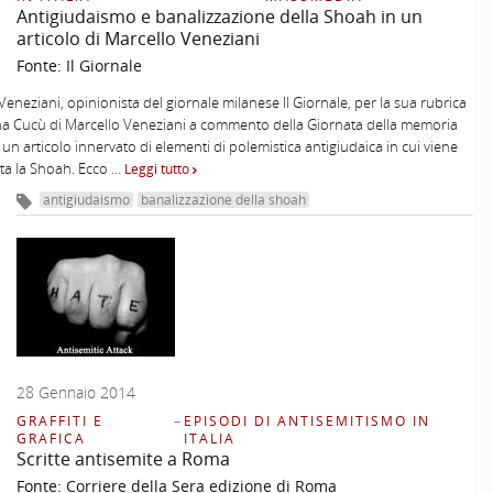
Antigiudaismo e banalizzazione della Shoah in un
articolo di Marcello Veneziani
Fonte:
Il Giornale
Veneziani, opinionista del giornale milanese Il Giornale, per la sua rubrica
na Cucù di Marcello Veneziani a commento della Giornata della memoria
o un articolo innervato di elementi di polemistica antigiudaica in cui viene
ta la Shoah. Ecco …
Leggi tutto
antigiudaismo
banalizzazione della shoah
28 Gennaio 2014
GRAFFITI E
–
EPISODI DI ANTISEMITISMO IN
GRAFICA
ITALIA
Scritte antisemite a Roma
Fonte:
Corriere della Sera edizione di Roma