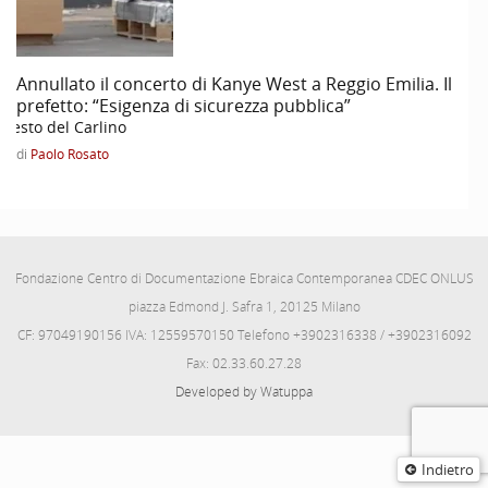
Annullato il concerto di Kanye West a Reggio Emilia. Il
prefetto: “Esigenza di sicurezza pubblica”
l Resto del Carlino
di
Paolo Rosato
Fondazione Centro di Documentazione Ebraica Contemporanea CDEC ONLUS
piazza Edmond J. Safra 1, 20125 Milano
CF: 97049190156 IVA: 12559570150 Telefono +3902316338 / +3902316092
Fax: 02.33.60.27.28
Developed by Watuppa
Indietro