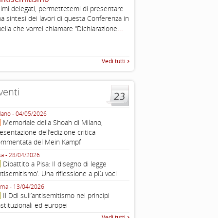
2003
imi delegati, permettetemi di presentare
Tratto da: EUMC-Manifestati
a sintesi dei lavori di questa Conferenza in
Antisemitism in the EU 2002
...
ella che vorrei chiamare “Dichiarazione
225-241 2.1.2 DEFINIZIONI,
TEORIE INTRODUZIONE Poic
Vedi tutti
venti
lano - 04/05/2026
Roma - 16/03/2026
Memoriale della Shoah di Milano,
Roma, webinar “Il DDL ant
esentazione dell’edizione critica
e ombre
ommentata del Mein Kampf
Fondazione Castagneto Banca 1910
Livorno - 04/03/2026
sa - 28/04/2026
Livorno, conferenza sull’a
Dibattito a Pisa: Il disegno di legge
con Gadi Luzzatto Voghera, di
ntisemitismo’. Una riflessione a più voci
Fondazione CDEC
ma - 13/04/2026
Roma, Via della Dogana Vecchia 2
Il Ddl sull’antisemitismo nei principi
Giustiniani, Sala Zuccari - 03/03/
stituzionali ed europei
Roma, Senato, presentazi
Vedi tutti