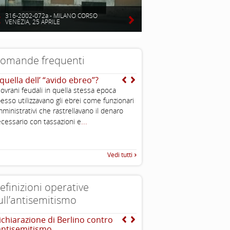
316-2002-072a - MILANO CORSO
VENEZIA, 25 APRILE
omande frequenti
 quella dell’ “avido ebreo”?
Cos’ è l’antisemitismo?
sovrani feudali in quella stessa epoca
E’ un sentimento, una teoriz
esso utilizzavano gli ebrei come funzionari
comportamento di avversione
ministrativi che rastrellavano il denaro
discriminazione o persecuzio
...
cessario con tassazioni e
ebrei. In alcuni casi è violen
Vedi tutti
efinizioni operative
ull’antisemitismo
ichiarazione di Berlino contro
EUMC-Manifestations of
’antisemitismo
Antisemitism in the EU 