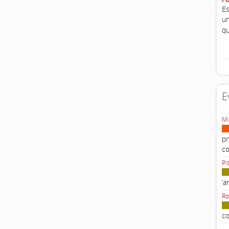
Es
un
qu
E
Mi
pr
c
Pi
‘a
Ro
co