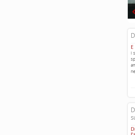
D
E
I 
sp
am
ne
D
s
D
l