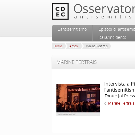
Vai al contenuto principale
Vai al contenuto secondario
L’antisemitismo
Episodi di antisemi
Menu principale
Italia/Incidents
Home
Articoli
Marine Tertrais
MARINE TERTRAIS
Intervista a 
l’antisemiti
Fonte:
Jol Pres
di
Marine Tertrais