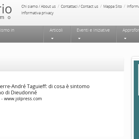
/
/
/
Chi siamo / About us
Contattaci / Contact us
Mappa Sito
Inform
Informativa privacy
tismo in
Articoli
Eventi e Iniziative
Approfo
Pierre-André Taguieff: di cosa è sintomo
smo di Dieudonné
s - www.jolpress.com