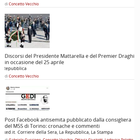
di
Concetto Vecchio
Discorsi del Presidente Mattarella e del Premier Draghi
in occasione del 25 aprile
a Repubblica
di
Concetto Vecchio
Post Facebook antisemita pubblicato dalla consigliera
del M5S di Torino: cronache e commenti
oked.it. Corriere della Sera, La Repubblica, La Stampa
di
Gabriele Guccione
,
Concetto Vecchio
,
Ottavia Giustetti
,
Lodovico Poletto
,