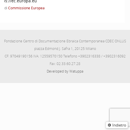
ttps://ec.europa.eu
di
Commissione Europea
Fondazione Centro di Documentazione Ebraica Contemporanea CDEC ONLUS
piazza Edmond J. Safra 1, 20125 Milano
CF: 97049190156 IVA: 12559570150 Telefono +3902316338 / +3902316092
Fax: 02.33.60.27.28
Developed by Watuppa
Indietro