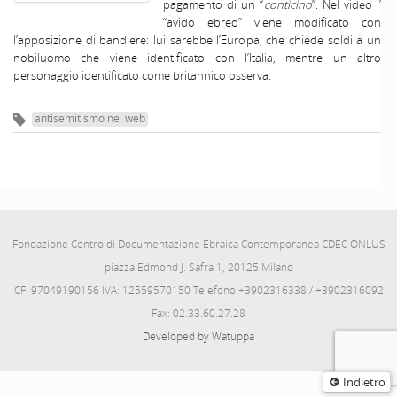
pagamento di un “
conticino
”. Nel video l’
“avido ebreo” viene modificato con
l’apposizione di bandiere: lui sarebbe l’Europa, che chiede soldi a un
nobiluomo che viene identificato con l’Italia, mentre un altro
personaggio identificato come britannico osserva.
antisemitismo nel web
Fondazione Centro di Documentazione Ebraica Contemporanea CDEC ONLUS
piazza Edmond J. Safra 1, 20125 Milano
CF: 97049190156 IVA: 12559570150 Telefono +3902316338 / +3902316092
Fax: 02.33.60.27.28
Developed by Watuppa
Indietro