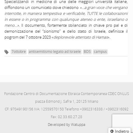
Specializzandi in medicina di una delle maggiori università italiane,
diffondono un comunicato dove chiedono
«…a gran voce che vengano
interrotte, in maniera tempestiva e verificabile, TUTTE le collaborazioni
in essere o in programma con qualunque ateneo o ente, israeliano o
meno…»
. Il documento, fortemente sbilanciato in chiave pro pal e di
demonizzazione del “sionismo” e dello stato di Israele, definisce il
pogrom del 7 ottobre 2023 «
deplorevole attentato di Hamas
».
7ottobre
antisemitismo legato ad Israele
BDS
campus
Fondazione Centro di Documentazione Ebraica Contemporanea CDEC ONLUS
piazza Edmond J. Safra 1, 20125 Milano
CF: 97049190156 IVA: 12559570150 Telefono +3902316338 / +3902316092
Fax: 02.33.60.27.28
Developed by Watuppa
Indietro