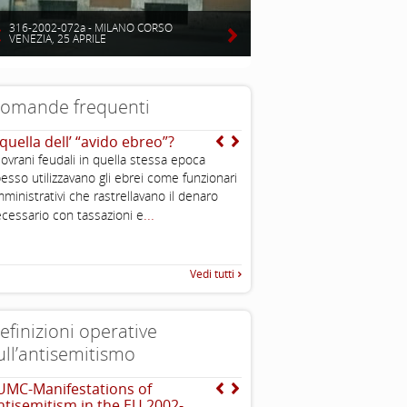
316-2002-072a - MILANO CORSO
VENEZIA, 25 APRILE
omande frequenti
 quella dell’ “avido ebreo”?
E’ vero che gli ebrei so
stati perseguitati nella s
sovrani feudali in quella stessa epoca
No, non è vero. Nel corso dei
esso utilizzavano gli ebrei come funzionari
stati sia periodi di dura pers
ministrativi che rastrellavano il denaro
.
...
periodi di felice convivenza o
cessario con tassazioni e
Vedi tutti
efinizioni operative
ull’antisemitismo
UMC-Manifestations of
Dichiarazione di Berlino
ntisemitism in the EU 2002-
l’antisemitismo