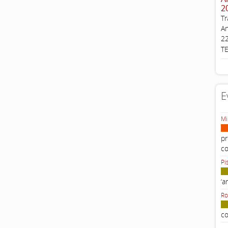
2
Tr
An
22
T
E
Mi
pr
c
Pi
‘a
Ro
co