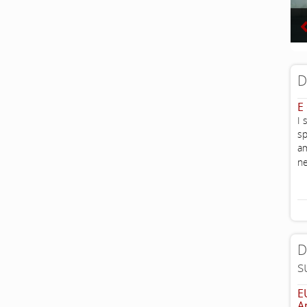
D
E
I 
sp
am
ne
D
s
E
A