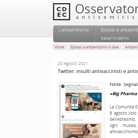
Vai al contenuto principale
Vai al contenuto secondario
L’antisemitismo
Episodi di antisemi
Menu principale
Italia/Incidents
Home
Episodi di antisemitismo in Italia
Antisem
20 Agosto 2021
Twitter: insulti antivaccinisti e a
Fonte:
Segnal
«Big Pharma 
La Comunità Eb
6 agosto solo 
dell’ebraismo,
ogni museo,
antivaccinismo,