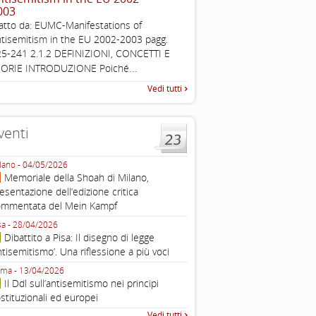
003
Esimi delegati, permettetemi
atto da: EUMC-Manifestations of
una sintesi dei lavori di ques
tisemitism in the EU 2002-2003 pagg.
quella che vorrei chiamare “D
5-241 2.1.2 DEFINIZIONI, CONCETTI E
...
EORIE INTRODUZIONE Poiché
Vedi tutti
venti
lano - 04/05/2026
Roma - 16/03/2026
Memoriale della Shoah di Milano,
Roma, webinar “Il DDL ant
esentazione dell’edizione critica
e ombre
ommentata del Mein Kampf
Fondazione Castagneto Banca 1910
Livorno - 04/03/2026
sa - 28/04/2026
Livorno, conferenza sull’a
Dibattito a Pisa: Il disegno di legge
con Gadi Luzzatto Voghera, di
ntisemitismo’. Una riflessione a più voci
Fondazione CDEC
ma - 13/04/2026
Roma, Via della Dogana Vecchia 2
Il Ddl sull’antisemitismo nei principi
Giustiniani, Sala Zuccari - 03/03/
stituzionali ed europei
Roma, Senato, presentazi
Vedi tutti