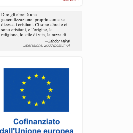
“Rapporto annuale sull’antisem
2025”
Dire gli ebrei è una
generalizzazione, proprio come se
L’antisemitismo non è un
dicesse i cristiani. Ci sono ebrei e ci
degli ebrei bensì degli ant
sono cristiani, e l’origine, la
religione, lo stile di vita, la razza di
sicuro comportano tanti tratti...
—
Sándor Márai
—
Jea
Liberazione, 2000 (postumo)