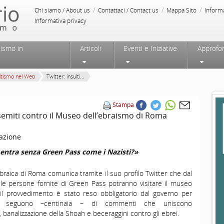
/
/
/
Chi siamo / About us
Contattaci / Contact us
Mappa Sito
Inform
Informativa privacy
tismo in
Articoli
Eventi e Iniziative
Approfo
itismo nel Web
Twitter: insulti...
Stampa
ntisemiti contro il Museo dell’ebraismo di Roma
azione
entra senza Green Pass come i Nazisti?»
raica di Roma comunica tramite il suo profilo Twitter che dal
le persone fornite di Green Pass potranno visitare il museo
 il provvedimento è stato reso obbligatorio dal governo per
 seguono –centinaia – di commenti che uniscono
 banalizzazione della Shoah e beceraggini contro gli ebrei.