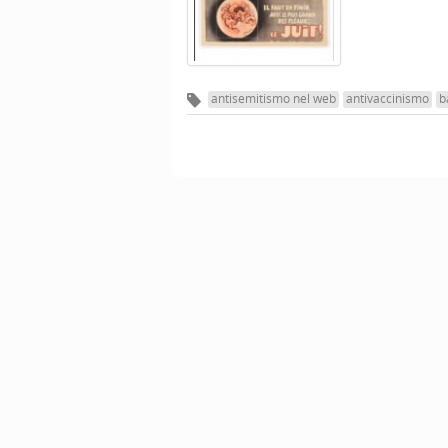
antisemitismo nel web
antivaccinismo
b