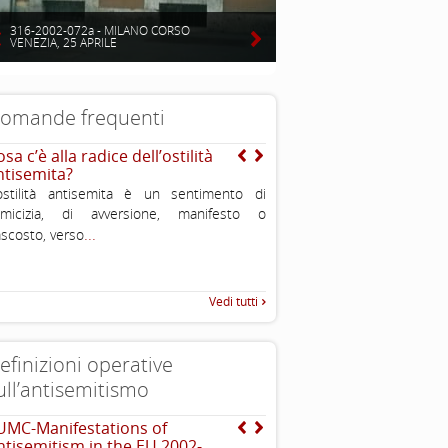
316-2002-072a - MILANO CORSO
VENEZIA, 25 APRILE
omande frequenti
sa c’è alla radice dell’ostilità
Ma perché ce l’han tutti
ntisemita?
loro? Qualche colpa l’a
pure avuta…
ostilità antisemita è un sentimento di
Come abbiamo visto, il popolo
nimicizia, di avversione, manifesto o
popolo della diaspora, che d
...
scosto, verso
...
sparso per il mondo,
Vedi tutti
efinizioni operative
ull’antisemitismo
UMC-Manifestations of
The Louis D. Brandeis C
ntisemitism in the EU 2002-
definizioni di antisemit