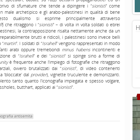
rivo di sfumature che tende a dipingere i “
sionisti
” come
un male archetipico e gli arabo-palestinesi in qualità di bene
uesto dualismo si esprime principalmente attraverso
f
) che ritraggono i “
sionisti
” – di volta in volta soldati o ebrei
H
 palestinesi, la contrapposizione risalta nettamente anche da un
rreparabilmente brutti e ridicoli, i palestinesi sono invece belli
 “
martiri
”. I soldati di “
Israhell
” vengono rappresentati in modo
 infanti arabi oppure tremebondi
minus habens
incontinenti e
zione di “
Israhell
” e dei “
sionisti
“ si spinge sino a forme di
nity
è frequente anche l’impiego di fotografie che ritraggono
ziali, ovvero brutalizzati dai “
sionisti
”, di video contenenti
ta ‘bloccate’ dal
provider
), vignette truculente e demonizzanti.
lento tanto quanto l’iconografia impiegata e spesso volgare,
sholes, butthart, applicati ai “
sionisti
”.
nografia antisemita