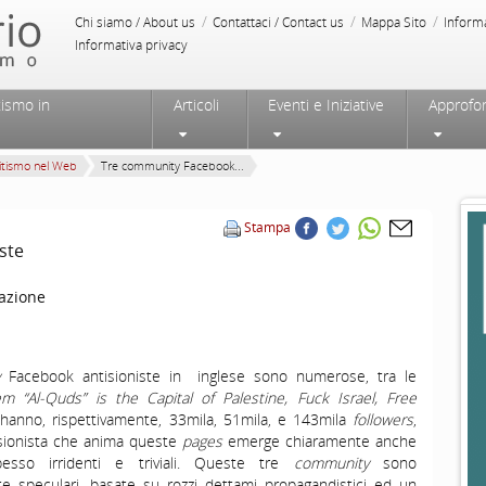
/
/
/
Chi siamo / About us
Contattaci / Contact us
Mappa Sito
Inform
Informativa privacy
tismo in
Articoli
Eventi e Iniziative
Approfo
itismo nel Web
Tre community Facebook...
Stampa
ste
azione
Facebook antisioniste in inglese sono numerose, tra le
em “Al-Quds” is the Capital of Palestine, Fuck Israel, Free
anno, rispettivamente, 33mila, 51mila, e 143mila
followers
,
tisionista che anima queste
pages
emerge chiaramente anche
esso irridenti e triviali. Queste tre
community
sono
te speculari, basate su rozzi dettami propagandistici ed un