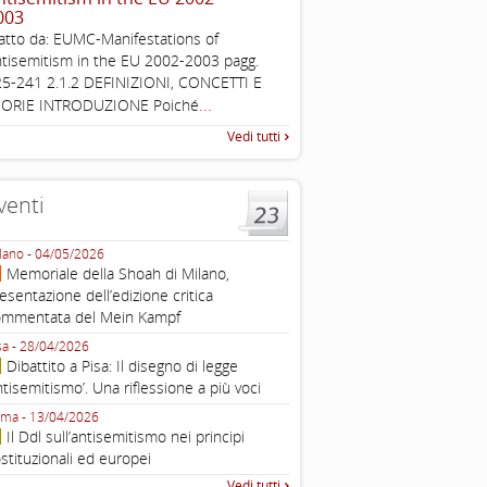
003
The Louis D. Brandeis Cente
atto da: EUMC-Manifestations of
Defining Anti-Semitism Doc
tisemitism in the EU 2002-2003 pagg.
esplicativo dedicato alle dichi
5-241 2.1.2 DEFINIZIONI, CONCETTI E
...
operative contro
...
EORIE INTRODUZIONE Poiché
Vedi tutti
venti
lano - 04/05/2026
Roma - 16/03/2026
Memoriale della Shoah di Milano,
Roma, webinar “Il DDL ant
esentazione dell’edizione critica
e ombre
ommentata del Mein Kampf
Fondazione Castagneto Banca 1910
Livorno - 04/03/2026
sa - 28/04/2026
Livorno, conferenza sull’a
Dibattito a Pisa: Il disegno di legge
con Gadi Luzzatto Voghera, di
ntisemitismo’. Una riflessione a più voci
Fondazione CDEC
ma - 13/04/2026
Roma, Via della Dogana Vecchia 2
Il Ddl sull’antisemitismo nei principi
Giustiniani, Sala Zuccari - 03/03/
stituzionali ed europei
Roma, Senato, presentazi
Vedi tutti