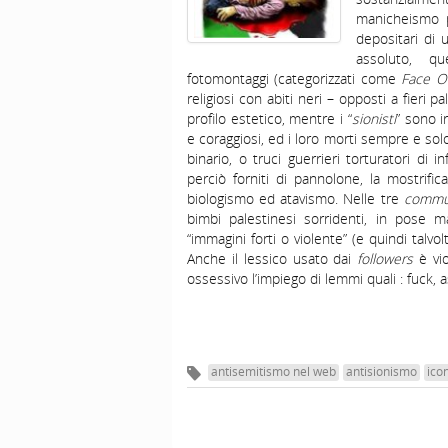
manicheismo p
depositari di 
assoluto, q
fotomontaggi (categorizzati come
Face Of
religiosi con abiti neri – opposti a fieri
profilo estetico, mentre i “
sionisti
” sono i
e coraggiosi, ed i loro morti sempre e solo
binario, o truci guerrieri torturatori di
perciò forniti di pannolone, la mostrifica
biologismo ed atavismo. Nelle tre
commu
bimbi palestinesi sorridenti, in pose mar
“immagini forti o violente” (e quindi talvol
Anche il lessico usato dai
followers
è vio
ossessivo l’impiego di lemmi quali : fuck, as
antisemitismo nel web
antisionismo
ico