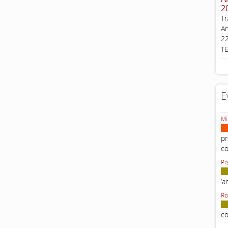
2
Tr
An
22
T
E
Mi
pr
c
Pi
‘a
Ro
co