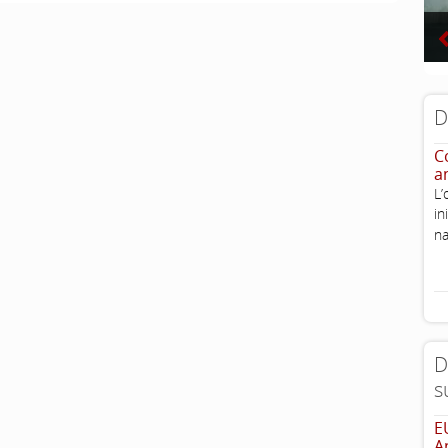
D
Co
a
L’
i
na
D
s
E
A