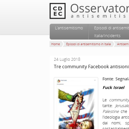
Vai al contenuto principale
Vai al contenuto secondario
L’antisemitismo
Episodi di antisemi
Menu principale
Italia/Incidents
Home
Episodi di antisemitismo in Italia
Antisem
24 Luglio 2018
Tre community Facebook antisioni
Fonte:
Segnal
Fuck Israel
Le
community
tante:
Jerusal
Palestine
che h
l’ideologia an
dai nomi, sp
sostanzialmen