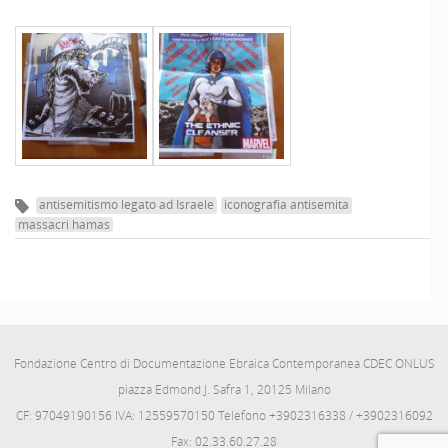
antisemitismo legato ad Israele
iconografia antisemita
massacri hamas
Fondazione Centro di Documentazione Ebraica Contemporanea CDEC ONLUS
piazza Edmond J. Safra 1, 20125 Milano
CF: 97049190156 IVA: 12559570150 Telefono +3902316338 / +3902316092
Fax: 02.33.60.27.28