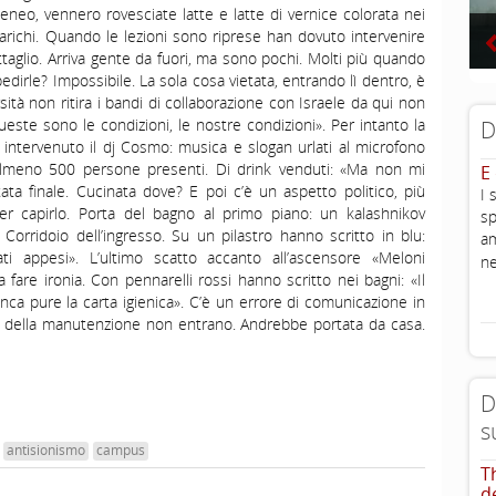
teneo, vennero rovesciate latte e latte di vernice colorata nei
scarichi. Quando le lezioni sono riprese han dovuto intervenire
ttaglio. Arriva gente da fuori, ma sono pochi. Molti più quando
pedirle? Impossibile. La sola cosa vietata, entrando lì dentro, è
rsità non ritira i bandi di collaborazione con Israele da qui non
te sono le condizioni, le nostre condizioni». Per intanto la
D
è intervenuto il dj Cosmo: musica e slogan urlati al microfono
 almeno 500 persone presenti. Di drink venduti: «Ma non mi
E
ta finale. Cucinata dove? E poi c’è un aspetto politico, più
I 
per capirlo. Porta del bagno al primo piano: un kalashnikov
sp
 Corridoio dell’ingresso. Su un pilastro hanno scritto in blu:
am
cati appesi». L’ultimo scatto accanto all’ascensore «Meloni
ne
a fare ironia. Con pennarelli rossi hanno scritto nei bagni: «Il
ca pure la carta igienica». C’è un errore di comunicazione in
lli della manutenzione non entrano. Andrebbe portata da casa.
D
s
antisionismo
campus
T
d