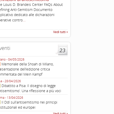
e Louis D. Brandeis Center FAQs About
Esimi delegati, permettetemi
fining Anti-Semitism Documento
una sintesi dei lavori di ques
plicativo dedicato alle dichiarazioni
quella che vorrei chiamare “D
...
erative contro
Vedi tutti
venti
lano - 04/05/2026
Roma - 16/03/2026
Memoriale della Shoah di Milano,
Roma, webinar “Il DDL ant
esentazione dell’edizione critica
e ombre
ommentata del Mein Kampf
Fondazione Castagneto Banca 1910
Livorno - 04/03/2026
sa - 28/04/2026
Livorno, conferenza sull’a
Dibattito a Pisa: Il disegno di legge
con Gadi Luzzatto Voghera, di
ntisemitismo’. Una riflessione a più voci
Fondazione CDEC
ma - 13/04/2026
Roma, Via della Dogana Vecchia 2
Il Ddl sull’antisemitismo nei principi
Giustiniani, Sala Zuccari - 03/03/
stituzionali ed europei
Roma, Senato, presentazi
Vedi tutti