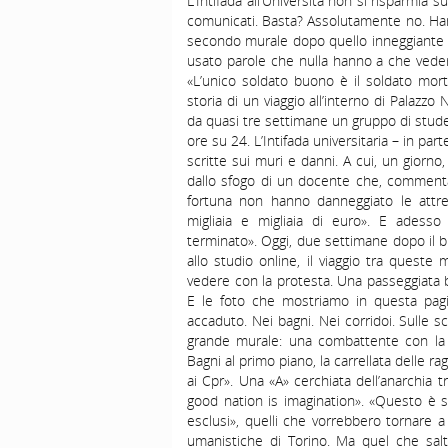
L’Intifada all’Università non si risparmia 
comunicati. Basta? Assolutamente no. Hanno
secondo murale dopo quello inneggiante la
usato parole che nulla hanno a che vedere 
«L’unico soldato buono è il soldato mor
storia di un viaggio all’interno di Palazzo
da quasi tre settimane un gruppo di stud
ore su 24. L’Intifada universitaria – in par
scritte sui muri e danni. A cui, un giorno
dallo sfogo di un docente che, commentan
fortuna non hanno danneggiato le attre
migliaia e migliaia di euro». E adess
terminato». Oggi, due settimane dopo il bl
allo studio online, il viaggio tra quest
vedere con la protesta. Una passeggiata 
E le foto che mostriamo in questa pagi
accaduto. Nei bagni. Nei corridoi. Sulle 
grande murale: una combattente con la 
Bagni al primo piano, la carrellata delle ra
ai Cpr». Una «A» cerchiata dell’anarchia t
good nation is imagination». «Questo è s
esclusi», quelli che vorrebbero tornare a 
umanistiche di Torino. Ma quel che salt