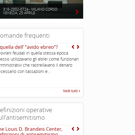
316-2002-072a - MILANO CORSO
VENEZIA, 25 APRILE
omande frequenti
 quella dell’ “avido ebreo”?
Da dove arriva l’immagi
dell’ebreo “usuraio” e
sovrani feudali in quella stessa epoca
“strozzino”?
esso utilizzavano gli ebrei come funzionari
L’immagine dell’“ebreo u
ministrativi che rastrellavano il denaro
stereotipo molto antico. Esso
...
cessario con tassazioni e
Vedi tutti
efinizioni operative
ull’antisemitismo
he Louis D. Brandeis Center,
Dichiarazione di Berlino
efinizioni di antisemitismo
l’antisemitismo