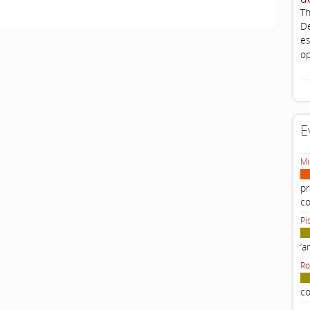
Th
De
es
op
E
Mi
pr
c
Pi
‘a
Ro
co