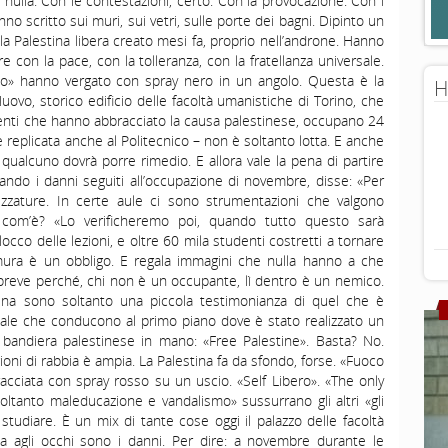
su nulla. Con le contestazioni, certo. Con la provocazione. Con i
 scritto sui muri, sui vetri, sulle porte dei bagni. Dipinto un
 Palestina libera creato mesi fa, proprio nell’androne. Hanno
con la pace, con la tolleranza, con la fratellanza universale.
to» hanno vergato con spray nero in un angolo. Questa è la
H
 Nuovo, storico edificio delle facoltà umanistiche di Torino, che
enti che hanno abbracciato la causa palestinese, occupano 24
te replicata anche al Politecnico – non è soltanto lotta. E anche
, qualcuno dovrà porre rimedio. E allora vale la pena di partire
do i danni seguiti all’occupazione di novembre, disse: «Per
zzature. In certe aule ci sono strumentazioni che valgono
o com’è? «Lo verificheremo poi, quando tutto questo sarà
occo delle lezioni, e oltre 60 mila studenti costretti a tornare
e mura è un obbligo. E regala immagini che nulla hanno a che
breve perché, chi non è un occupante, lì dentro è un nemico.
na sono soltanto una piccola testimonianza di quel che è
scale che conducono al primo piano dove è stato realizzato un
bandiera palestinese in mano: «Free Palestine». Basta? No.
gioni di rabbia è ampia. La Palestina fa da sfondo, forse. «Fuoco
racciata con spray rosso su un uscio. «Self Libero». «The only
oltanto maleducazione e vandalismo» sussurrano gli altri «gli
studiare. È un mix di tante cose oggi il palazzo delle facoltà
a agli occhi sono i danni. Per dire: a novembre durante le