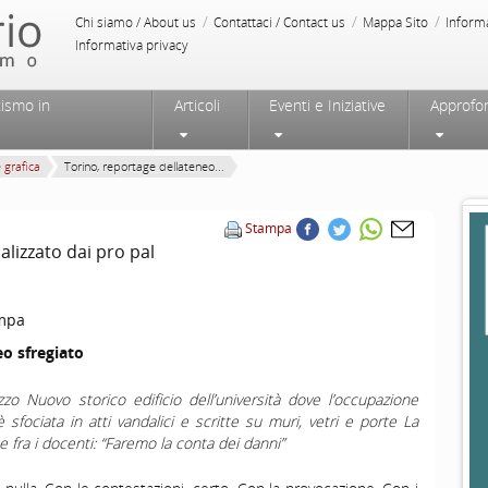
/
/
/
Chi siamo / About us
Contattaci / Contact us
Mappa Sito
Inform
Informativa privacy
tismo in
Articoli
Eventi e Iniziative
Approfo
e grafica
Torino, reportage dellateneo...
Stampa
alizzato dai pro pal
mpa
eo sfregiato
zzo Nuovo storico edificio dell’università dove l’occupazione
 sfociata in atti vandalici e scritte su muri, vetri e porte La
 fra i docenti: “Faremo la conta dei danni”