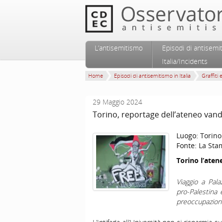
Vai al contenuto principale
Vai al contenuto secondario
L’antisemitismo
Episodi di antisemi
Menu principale
Italia/Incidents
Home
Episodi di antisemitismo in Italia
Graffiti 
29 Maggio 2024
Torino, reportage dell’ateneo vand
Luogo:
Torino
Fonte:
La Sta
Torino l’aten
Viaggio a Pala
pro-Palestina è
preoccupazione