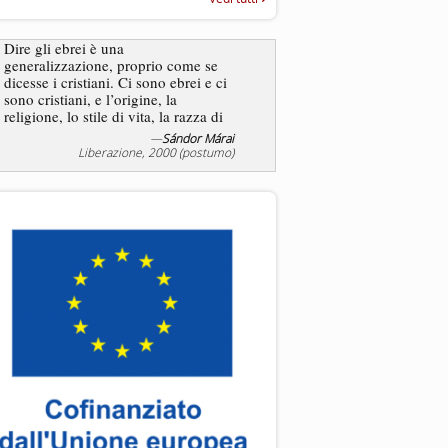
“Rapporto annuale sull’antisem
2025”
Dire gli ebrei è una
Essere uomo è un dramma
generalizzazione, proprio come se
ebreo, un altro ancora. Co
dicesse i cristiani. Ci sono ebrei e ci
ha il privilegio di vivere d
sono cristiani, e l’origine, la
nostra condizione.
religione, lo stile di vita, la razza di
sicuro comportano tanti tratti...
—
Sándor Márai
Liberazione, 2000 (postumo)
La tentazione di e