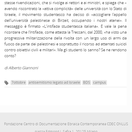
stesse rivendicazioni, che si rivolge ai rettori e ai ministri, e spiega che –
avendo riscontrato la «attiva complicità» delle università con lo Stato di
Israele, il movimento studentesco ha deciso di «accogliere l’appello
dell’università palestinese di Birzeit, occupando i nostri atenei». Il
messaggio è firmato «L’intifada studentesca italiana». E vale la pena
ricordare che l’Intifada, come attesta la Treccani, dal 2000, «ha visto una
progressiva militarizzazione della rivolta con un largo uso di armi da
fuoco da parte dei palestinesi e soprattutto il ricorso ad attentati suicidi
contro obiettivi civili e militari». Ma gli studenti lo sanno? Se ne rendono
conto?
di Alberto Giannoni
7ottobre
antisemitismo legato ad Israele
BDS
campus
Fondazione Centro di Documentazione Ebraica Contemporanea CDEC ONLUS
piazza Edmond J. Safra 1, 20125 Milano