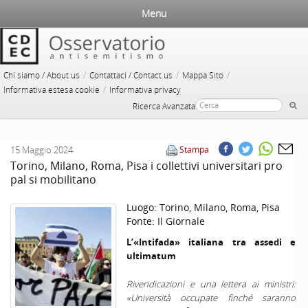
Menu
/
/
/
Chi siamo / About us
Contattaci / Contact us
Mappa Sito
/
Informativa estesa cookie
Informativa privacy
Ricerca Avanzata
15 Maggio 2024
Stampa
Torino, Milano, Roma, Pisa i collettivi universitari pro
pal si mobilitano
Luogo:
Torino, Milano, Roma, Pisa
Fonte:
Il Giornale
L’«Intifada» italiana tra assedi e
ultimatum
Rivendicazioni e una lettera ai ministri:
«Università occupate finché saranno