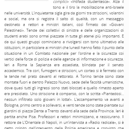
complici»
«Intifada studentesca». Alza il
tono e il tiro la mobilitazione anti-Israele
nelle università. L’inquietante sigla gira da giorni tra striscioni, volantini
e social, ma ora si registra il salto di qualità, con un messaggio
destinato a rettori e ministri italiani, così firmato dai «Giovani
Palestinesi». Tende dei collettivi di sinistra e delle organizzazioni di
studenti arabi sono ormai piazzate in tutte gli atenei più importanti. E
da qui questi gruppi cominciano a rivolgersi con tono ultimativo alle
istituzioni, in particolare ai ministri che lunedì hanno fatto il punto della
situazione in un Comitato nazionale per l’ordine e la sicurezza coi
vertici delle forze di polizia e delle agenzie di informazione e sicurezza.
Ieri a Roma la Sapienza era assediata, blindata per il senato
accademico. Tra cori, fumogeni e striscioni, un corteo si è fermato con
le tende nel prato davanti al rettorato. A Torino tende sono state
montate fuori e dentro Palazzo Nuovo, sede delle facoltà umanistiche,
dove quasi tutti gli ingressi sono stati bloccati e quello rimasto aperto
era presidiato. Uno striscione è comparso, con la scritta «Piantedosi…
nessun infiltrato solo giovani in lotta!». L’accampamento va avanti a
Bologna, primo centro a sollevarsi, e venti tende sono state piantate sui
giardini di piazza Dante a Trento davanti alla sede della Provincia. Ieri è
partita anche Pisa. Professori e rettori minimizzano, e rassicurano. Il
rettore de L’Orientale di Napoli, in un’intervista a «Radio radicale», si è
detto colpito dall’intervento della Polizia americana e convinto che