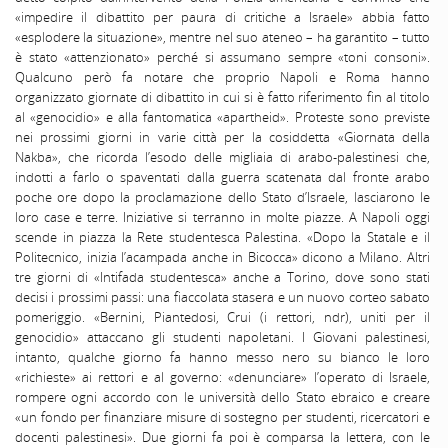
«impedire il dibattito per paura di critiche a Israele» abbia fatto
«esplodere la situazione», mentre nel suo ateneo – ha garantito – tutto
è stato «attenzionato» perché si assumano sempre «toni consoni».
Qualcuno però fa notare che proprio Napoli e Roma hanno
organizzato giornate di dibattito in cui si è fatto riferimento fin al titolo
al «genocidio» e alla fantomatica «apartheid». Proteste sono previste
nei prossimi giorni in varie città per la cosiddetta «Giornata della
Nakba», che ricorda l’esodo delle migliaia di arabo-palestinesi che,
indotti a farlo o spaventati dalla guerra scatenata dal fronte arabo
poche ore dopo la proclamazione dello Stato d’Israele, lasciarono le
loro case e terre. Iniziative si terranno in molte piazze. A Napoli oggi
scende in piazza la Rete studentesca Palestina. «Dopo la Statale e il
Politecnico, inizia l’acampada anche in Bicocca» dicono a Milano. Altri
tre giorni di «Intifada studentesca» anche a Torino, dove sono stati
decisi i prossimi passi: una fiaccolata stasera e un nuovo corteo sabato
pomeriggio. «Bernini, Piantedosi, Crui (i rettori, ndr), uniti per il
genocidio» attaccano gli studenti napoletani. I Giovani palestinesi,
intanto, qualche giorno fa hanno messo nero su bianco le loro
«richieste» ai rettori e al governo: «denunciare» l’operato di Israele,
rompere ogni accordo con le università dello Stato ebraico e creare
«un fondo per finanziare misure di sostegno per studenti, ricercatori e
docenti palestinesi». Due giorni fa poi è comparsa la lettera, con le