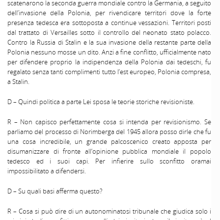
scatenarono la seconda guerra mondiale contro la Germania, a seguito
dell’invasione della Polonia, per rivendicare territori dove la forte
presenza tedesca era sottoposta a continue vessazioni. Territori posti
dal trattato di Versailles sotto il controllo del neonato stato polacco.
Contro la Russia di Stalin e la sua invasione della restante parte della
Polonia nessuno mosse un dito. Anzi a fine conflitto, ufficialmente nato
per difendere proprio la indipendenza della Polonia dai tedeschi, fu
regalato senza tanti complimenti tutto l’est europeo, Polonia compresa,
a Stalin.
D – Quindi politica a parte Lei sposa le teorie storiche revisioniste.
R – Non capisco perfettamente cosa si intenda per revisionismo. Se
parliamo del processo di Norimberga del 1945 allora posso dirle che fu
una cosa incredibile, un grande palcoscenico creato apposta per
disumanizzare di fronte all’opinione pubblica mondiale il popolo
tedesco ed i suoi capi. Per infierire sullo sconfitto oramai
impossibilitato a difendersi.
D – Su quali basi afferma questo?
R – Cosa si può dire di un autonominatosi tribunale che giudica solo i