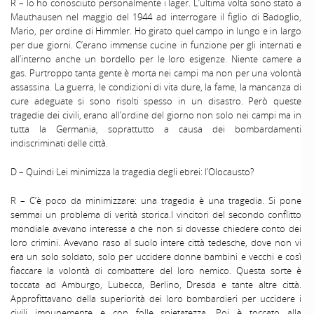
R – Io ho conosciuto personalmente i lager. L’ultima volta sono stato a
Mauthausen nel maggio del 1944 ad interrogare il figlio di Badoglio,
Mario, per ordine di Himmler. Ho girato quel campo in lungo e in largo
per due giorni. C’erano immense cucine in funzione per gli internati e
all’interno anche un bordello per le loro esigenze. Niente camere a
gas. Purtroppo tanta gente è morta nei campi ma non per una volontà
assassina. La guerra, le condizioni di vita dure, la fame, la mancanza di
cure adeguate si sono risolti spesso in un disastro. Però queste
tragedie dei civili, erano all’ordine del giorno non solo nei campi ma in
tutta la Germania, soprattutto a causa dei bombardamenti
indiscriminati delle città.
D – Quindi Lei minimizza la tragedia degli ebrei: l’Olocausto?
R – C’è poco da minimizzare: una tragedia è una tragedia. Si pone
semmai un problema di verità storica.I vincitori del secondo conflitto
mondiale avevano interesse a che non si dovesse chiedere conto dei
loro crimini. Avevano raso al suolo intere città tedesche, dove non vi
era un solo soldato, solo per uccidere donne bambini e vecchi e così
fiaccare la volontà di combattere del loro nemico. Questa sorte è
toccata ad Amburgo, Lubecca, Berlino, Dresda e tante altre città.
Approfittavano della superiorità dei loro bombardieri per uccidere i
civili impunemente e con folle spietatezza. Poi è toccato alla