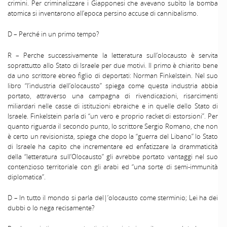
crimini. Per criminalizzare i Giapponesi che avevano subìto la bomba
atomica si inventarono all’epoca persino accuse di cannibalismo.
D – Perché in un primo tempo?
R – Perche successivamente la letteratura sull’olocausto è servita
soprattutto allo Stato di Israele per due motivi. Il primo è chiarito bene
da uno scrittore ebreo figlio di deportati: Norman Finkelstein. Nel suo
libro “l’industria dell’olocausto” spiega come questa industria abbia
portato, attraverso una campagna di rivendicazioni, risarcimenti
miliardari nelle casse di istituzioni ebraiche e in quelle dello Stato di
Israele. Finkelstein parla di “un vero e proprio racket di estorsioni”. Per
quanto riguarda il secondo punto, lo scrittore Sergio Romano, che non
è certo un revisionista, spiega che dopo la “guerra del Libano” lo Stato
di Israele ha capito che incrementare ed enfatizzare la drammaticità
della “letteratura sull’Olocausto” gli avrebbe portato vantaggi nel suo
contenzioso territoriale con gli arabi ed “una sorte di semi-immunità
diplomatica”.
D – In tutto il mondo si parla del|’olocausto come sterminio; Lei ha dei
dubbi o lo nega recisamente?