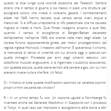
questo la dice lunga sulla volontà assassina dei Tedeschi. Sembra
strano che in tempo di guerra si sia messo in piedi una struttura per
accogliere coloro che invece si volevano gasare. I bombardamenti
alleati nel 1945 hanno lasciato quel campo senza viveri, acqua e
medicinali. Si è diffusa un’epidemia di tifo petecchiale che ha causato
migliaia di malati e morti. Quei filmati risalgono proprio a quei fatti,
quando il campo di accoglienza di Bergen-Belsen devastato
dall’epidemia, nell’aprile 1945, era oramai nelle mani degli alleati. Le
riprese furono appositamente girate, per motivi propagandistici dal
regista inglese Hitchcock, il maestro dell’horror. È spaventoso il cinismo,
la mancanza di senso di umanità con cui ancora oggi si specula con
quelle immagini. Proiettate per anni dagli schermi televisivi, con
sottofondi musicali angoscianti, si è ingannato il pubblico associando,
con spietata astuzia, quelle scene terribili alle camere a gas, con cui non
avevano invece nulla a che fare. Un falso!
D – Il motivo di tutte queste mistificazioni secondo Lei sarebbe coprire i
propri crimini da parte dei vincitori?
R – In un primo tempo fu cosi. Un copione uguale a Norimberga fu
inventato anche dal Generale MacArthur in Giappone con il processo
di Tokyo. In quel caso per impiccare si escogitarono altre storie e altri