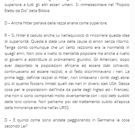
superiore a tutti gli altri esseri umani. Si immedesimava nel “Popolo
Eletto da Dio” della Bibbia.
D – Anche Hitler parlava della razza ariana come superiore.
R – Si, Hitler è caduto anche lui nell’equivoco di rincorrere questa idea
di superiorità. Questa è stata una delle cause di errori senza ritorno.
Tenga conto comunque che un certo razzismo era la normalità in
quegli anni, Non solo a livello di mentalità popolare ma anche a livello
di governi e addirittura di ordinamenti giuridici. Gli Americani, dopo
aver deportato le popolazioni africane ed essere stati schiavisti,
continuavano ad essere razzisti, e di fatto discriminavano i neri. Le
prime leggi, definite razziali di Hitler, non limitavano i diritti degli ebrei
più di quanto fossero limitati quelli dei neri in diversi stati USA. Stessa
cosa per le popolazioni dell’India da parte degli Inglesi ed i Francesi,
che non si sono comportati molto diversamente con i così detti sudditi
delle loro colonie. Non parliamo poi del trattamento subìto all’epoca
dalle minoranze etniche nell’ex URSS.
D – E quindi come sono andate peggiorando in Germania le cose
secondo Lei?