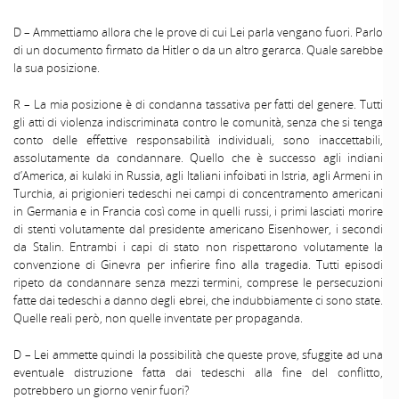
D – Ammettiamo allora che le prove di cui Lei parla vengano fuori. Parlo
di un documento firmato da Hitler o da un altro gerarca. Quale sarebbe
la sua posizione.
R – La mia posizione è di condanna tassativa per fatti del genere. Tutti
gli atti di violenza indiscriminata contro le comunità, senza che si tenga
conto delle effettive responsabilità individuali, sono inaccettabili,
assolutamente da condannare. Quello che è successo agli indiani
d’America, ai kulaki in Russia, agli Italiani infoibati in Istria, agli Armeni in
Turchia, ai prigionieri tedeschi nei campi di concentramento americani
in Germania e in Francia così come in quelli russi, i primi lasciati morire
di stenti volutamente dal presidente americano Eisenhower, i secondi
da Stalin. Entrambi i capi di stato non rispettarono volutamente la
convenzione di Ginevra per infierire fino alla tragedia. Tutti episodi
ripeto da condannare senza mezzi termini, comprese le persecuzioni
fatte dai tedeschi a danno degli ebrei, che indubbiamente ci sono state.
Quelle reali però, non quelle inventate per propaganda.
D – Lei ammette quindi la possibilità che queste prove, sfuggite ad una
eventuale distruzione fatta dai tedeschi alla fine del conflitto,
potrebbero un giorno venir fuori?