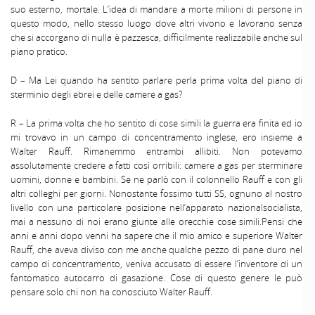
suo esterno, mortale. L’idea di mandare a morte milioni di persone in
questo modo, nello stesso luogo dove altri vivono e lavorano senza
che si accorgano di nulla è pazzesca, difficilmente realizzabile anche sul
piano pratico.
D – Ma Lei quando ha sentito parlare perla prima volta del piano di
sterminio degli ebrei e delle camere a gas?
R – La prima volta che ho sentito di cose simili la guerra era finita ed io
mi trovavo in un campo di concentramento inglese, ero insieme a
Walter Rauff. Rimanemmo entrambi allibiti. Non potevamo
assolutamente credere a fatti così orribili: camere a gas per sterminare
uomini, donne e bambini. Se ne parlò con il colonnello Rauff e con gli
altri colleghi per giorni. Nonostante fossimo tutti SS, ognuno al nostro
livello con una particolare posizione nell’apparato nazionalsocialista,
mai a nessuno di noi erano giunte alle orecchie cose simili.Pensi che
anni e anni dopo venni ha sapere che il mio amico e superiore Walter
Rauff, che aveva diviso con me anche qualche pezzo di pane duro nel
campo di concentramento, veniva accusato di essere l’inventore di un
fantomatico autocarro di gasazione. Cose di questo genere le può
pensare solo chi non ha conosciuto Walter Rauff.