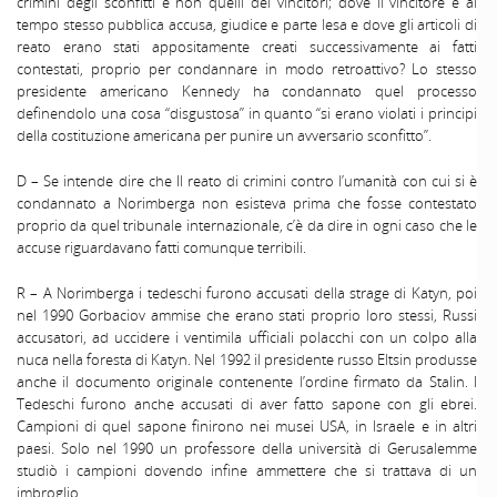
crimini degli sconfitti e non quelli dei vincitori; dove il vincitore è al
tempo stesso pubblica accusa, giudice e parte lesa e dove gli articoli di
reato erano stati appositamente creati successivamente ai fatti
contestati, proprio per condannare in modo retroattivo? Lo stesso
presidente americano Kennedy ha condannato quel processo
definendolo una cosa “disgustosa” in quanto “si erano violati i principi
della costituzione americana per punire un avversario sconfitto”.
D – Se intende dire che Il reato di crimini contro l’umanità con cui si è
condannato a Norimberga non esisteva prima che fosse contestato
proprio da quel tribunale internazionale, c’è da dire in ogni caso che le
accuse riguardavano fatti comunque terribili.
R – A Norimberga i tedeschi furono accusati della strage di Katyn, poi
nel 1990 Gorbaciov ammise che erano stati proprio loro stessi, Russi
accusatori, ad uccidere i ventimila ufficiali polacchi con un colpo alla
nuca nella foresta di Katyn. Nel 1992 il presidente russo Eltsin produsse
anche il documento originale contenente l’ordine firmato da Stalin. I
Tedeschi furono anche accusati di aver fatto sapone con gli ebrei.
Campioni di quel sapone finirono nei musei USA, in Israele e in altri
paesi. Solo nel 1990 un professore della università di Gerusalemme
studiò i campioni dovendo infine ammettere che si trattava di un
imbroglio.