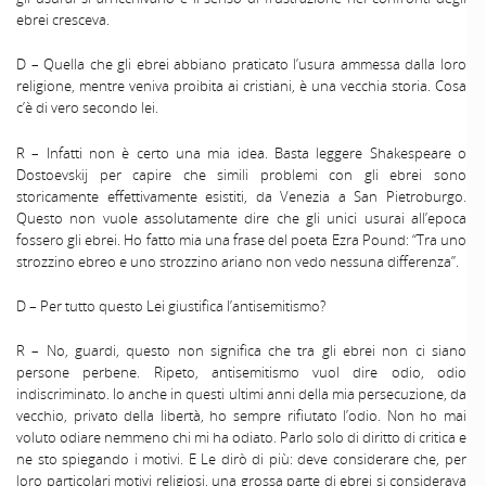
ebrei cresceva.
D – Quella che gli ebrei abbiano praticato l’usura ammessa dalla loro
religione, mentre veniva proibita ai cristiani, è una vecchia storia. Cosa
c’è di vero secondo lei.
R – Infatti non è certo una mia idea. Basta leggere Shakespeare o
Dostoevskij per capire che simili problemi con gli ebrei sono
storicamente effettivamente esistiti, da Venezia a San Pietroburgo.
Questo non vuole assolutamente dire che gli unici usurai all’epoca
fossero gli ebrei. Ho fatto mia una frase del poeta Ezra Pound: “Tra uno
strozzino ebreo e uno strozzino ariano non vedo nessuna differenza”.
D – Per tutto questo Lei giustiﬁca I’antisemitismo?
R – No, guardi, questo non significa che tra gli ebrei non ci siano
persone perbene. Ripeto, antisemitismo vuol dire odio, odio
indiscriminato. Io anche in questi ultimi anni della mia persecuzione, da
vecchio, privato della libertà, ho sempre rifiutato l’odio. Non ho mai
voluto odiare nemmeno chi mi ha odiato. Parlo solo di diritto di critica e
ne sto spiegando i motivi. E Le dirò di più: deve considerare che, per
loro particolari motivi religiosi, una grossa parte di ebrei si considerava