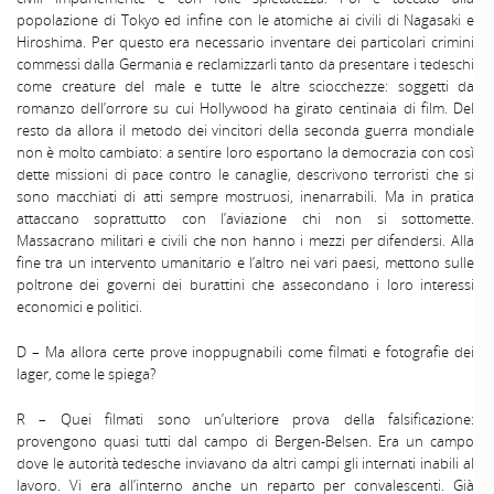
popolazione di Tokyo ed infine con le atomiche ai civili di Nagasaki e
Hiroshima. Per questo era necessario inventare dei particolari crimini
commessi dalla Germania e reclamizzarli tanto da presentare i tedeschi
come creature del male e tutte le altre sciocchezze: soggetti da
romanzo dell’orrore su cui Hollywood ha girato centinaia di film. Del
resto da allora il metodo dei vincitori della seconda guerra mondiale
non è molto cambiato: a sentire loro esportano la democrazia con così
dette missioni di pace contro le canaglie, descrivono terroristi che si
sono macchiati di atti sempre mostruosi, inenarrabili. Ma in pratica
attaccano soprattutto con l’aviazione chi non si sottomette.
Massacrano militari e civili che non hanno i mezzi per difendersi. Alla
fine tra un intervento umanitario e l’altro nei vari paesi, mettono sulle
poltrone dei governi dei burattini che assecondano i loro interessi
economici e politici.
D – Ma allora certe prove inoppugnabili come filmati e fotografie dei
lager, come le spiega?
R – Quei filmati sono un’ulteriore prova della falsificazione:
provengono quasi tutti dal campo di Bergen-Belsen. Era un campo
dove le autorità tedesche inviavano da altri campi gli internati inabili al
lavoro. Vi era all’interno anche un reparto per convalescenti. Già