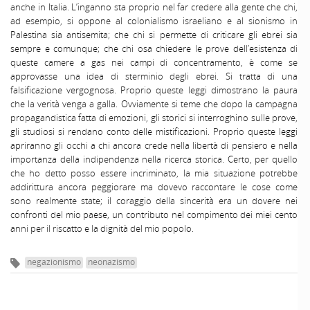
anche in Italia. L’inganno sta proprio nel far credere alla gente che chi,
ad esempio, si oppone al colonialismo israeliano e al sionismo in
Palestina sia antisemita; che chi si permette di criticare gli ebrei sia
sempre e comunque; che chi osa chiedere le prove dell’esistenza di
queste camere a gas nei campi di concentramento, è come se
approvasse una idea di sterminio degli ebrei. Si tratta di una
falsificazione vergognosa. Proprio queste leggi dimostrano la paura
che la verità venga a galla. Ovviamente si teme che dopo la campagna
propagandistica fatta di emozioni, gli storici si interroghino sulle prove,
gli studiosi si rendano conto delle mistificazioni. Proprio queste leggi
apriranno gli occhi a chi ancora crede nella libertà di pensiero e nella
importanza della indipendenza nella ricerca storica. Certo, per quello
che ho detto posso essere incriminato, la mia situazione potrebbe
addirittura ancora peggiorare ma dovevo raccontare le cose come
sono realmente state; il coraggio della sincerità era un dovere nei
confronti del mio paese, un contributo nel compimento dei miei cento
anni per il riscatto e la dignità del mio popolo.
negazionismo
neonazismo