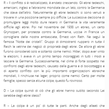
R – Il conflitto si è radicalizzato, è andato crescendo. Gli ebrei tedeschi,
americani, inglesi e l’ebraismo mondiale da un lato, contro la Germania
che stava dall’altro. Naturalmente gli ebrei tedeschi si sono venuti a
trovare in una posizione sempre più difficile. La successiva decisione di
promulgare leggi molto dure resero in Germania la vita veramente
difficile agli ebrei. Poi nel novembre del 1938 un ebreo, un certo
Grynszpan, per protesta contro la Germania, uccise in Francia un
consigliere della nostra ambasciata, Ernest von Rath. Ne seguì la
famosa “Notte dei cristalli”. Gruppi di dimostranti ruppero in tutta il
Reich le vetrine dei negozi di proprietà degli ebrei. Da allora gli ebrei
furono considerati solo e soltanto come nemici. Hitler, dopo aver vinto
le elezioni, li aveva in un primo tempo incoraggiati in tutti i modi a
lasciare la Germania. Successivamente, nel clima di forte sospetto nei
confronti degli ebrei tedeschi, causato dalla guerra e di boicottaggio e
di aperto conflitto con le più importanti organizzazioni ebraiche
mondiali, li rinchiuse nei lager, proprio come nemici. Certo per molte
famiglie, spesso senza alcuna colpa, questo fu rovinoso.
D – La colpa quindi di ciò che gli ebrei hanno subìto secondo Lei
sarebbe degli ebrei stessi?
R – La colpa è un po’ di tutte le parti. Anche degli alleati che