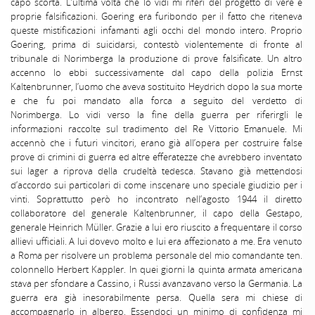
capo scorta. L’ultima volta che lo vidi mi riferì del progetto di vere e
proprie falsificazioni. Goering era furibondo per il fatto che riteneva
queste mistificazioni infamanti agli occhi del mondo intero. Proprio
Goering, prima di suicidarsi, contestò violentemente di fronte al
tribunale di Norimberga la produzione di prove falsificate. Un altro
accenno lo ebbi successivamente dal capo della polizia Ernst
Kaltenbrunner, l’uomo che aveva sostituito Heydrich dopo la sua morte
e che fu poi mandato alla forca a seguito del verdetto di
Norimberga. Lo vidi verso la fine della guerra per riferirgli le
informazioni raccolte sul tradimento del Re Vittorio Emanuele. Mi
accennò che i futuri vincitori, erano già all’opera per costruire false
prove di crimini di guerra ed altre efferatezze che avrebbero inventato
sui lager a riprova della crudeltà tedesca. Stavano già mettendosi
d’accordo sui particolari di come inscenare uno speciale giudizio per i
vinti. Soprattutto però ho incontrato nell’agosto 1944 il diretto
collaboratore del generale Kaltenbrunner, il capo della Gestapo,
generale Heinrich Müller. Grazie a lui ero riuscito a frequentare il corso
allievi ufficiali. A lui dovevo molto e lui era affezionato a me. Era venuto
a Roma per risolvere un problema personale del mio comandante ten.
colonnello Herbert Kappler. In quei giorni la quinta armata americana
stava per sfondare a Cassino, i Russi avanzavano verso la Germania. La
guerra era già inesorabilmente persa. Quella sera mi chiese di
accompagnarlo in albergo. Essendoci un minimo di confidenza mi