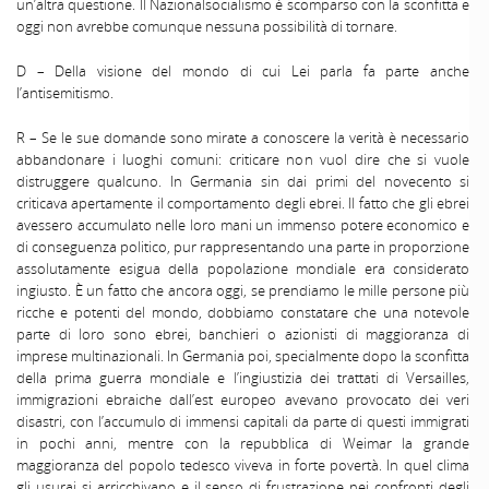
un’altra questione. Il Nazionalsocialismo è scomparso con la sconfitta e
oggi non avrebbe comunque nessuna possibilità di tornare.
D – Della visione del mondo di cui Lei parla fa parte anche
I’antisemitismo.
R – Se le sue domande sono mirate a conoscere la verità è necessario
abbandonare i luoghi comuni: criticare non vuol dire che si vuole
distruggere qualcuno. In Germania sin dai primi del novecento si
criticava apertamente il comportamento degli ebrei. Il fatto che gli ebrei
avessero accumulato nelle loro mani un immenso potere economico e
di conseguenza politico, pur rappresentando una parte in proporzione
assolutamente esigua della popolazione mondiale era considerato
ingiusto. È un fatto che ancora oggi, se prendiamo le mille persone più
ricche e potenti del mondo, dobbiamo constatare che una notevole
parte di loro sono ebrei, banchieri o azionisti di maggioranza di
imprese multinazionali. In Germania poi, specialmente dopo la sconfitta
della prima guerra mondiale e l’ingiustizia dei trattati di Versailles,
immigrazioni ebraiche dall’est europeo avevano provocato dei veri
disastri, con l’accumulo di immensi capitali da parte di questi immigrati
in pochi anni, mentre con la repubblica di Weimar la grande
maggioranza del popolo tedesco viveva in forte povertà. In quel clima
gli usurai si arricchivano e il senso di frustrazione nei confronti degli