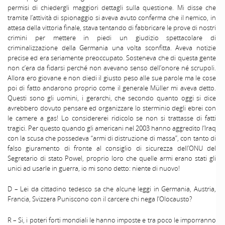
permisi di chiedergli maggiori dettagli sulla questione. Mi disse che
tramite l’attività di spionaggio si aveva avuto conferma che il nemico, in
attesa della vittoria finale, stava tentando di fabbricare le prove di nostri
crimini per mettere in piedi un giudizio spettacolare di
criminalizzazione della Germania una volta sconfitta. Aveva notizie
precise ed era seriamente preoccupato. Sosteneva che di questa gente
non c’era da fidarsi perché non avevano senso dell’onore né scrupoli.
Allora ero giovane e non diedi il giusto peso alle sue parole ma le cose
poi di fatto andarono proprio come il generale Müller mi aveva detto.
Questi sono gli uomini, i gerarchi, che secondo quanto oggi si dice
avrebbero dovuto pensare ed organizzare lo sterminio degli ebrei con
le camere a gas! Lo considererei ridicolo se non si trattasse di fatti
tragici. Per questo quando gli americani nel 2003 hanno aggredito l’Iraq
con la scusa che possedeva “armi di distruzione di massa”, con tanto di
falso giuramento di fronte al consiglio di sicurezza dell’ONU del
Segretario di stato Powel, proprio loro che quelle armi erano stati gli
unici ad usarle in guerra, io mi sono detto: niente di nuovo!
D – Lei da cittadino tedesco sa che alcune leggi in Germania, Austria,
Francia, Svizzera Puniscono con il carcere chi nega I’Olocausto?
R – Si, i poteri forti mondiali le hanno imposte e tra poco le imporranno