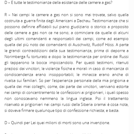
D – E tutte le testimonianze della esistenza delle camere a gas?
R – Nei campi le camere a gas non si sono mai trovate, salvo quella
costruita a guerra finita dagli Americani a Dachau. Testimonianze che si
possono definire affidabili sul piano giudiziario o storico a proposito
delle camere a gas non ce ne sono; a cominciare da quelle di alcuni
degli ultimi comandanti e responsabili dei campi, come ad esempio
quella del più noto dei comandanti di Auschwitz, Rudolf Höss. A parte
le grandi contraddizioni della sua testimonianza, prima di deporre a
Norimberga fu torturato e dopo la testimonianza per ordine dei Russi
gli tapparono la bocca impiccandolo. Per questi testimoni, ritenuti
preziosi dai vincitori, le violenze fisiche e morali in caso di mancanza di
condiscendenza erano insopportabili; le minacce erano anche di
rivalsa sui familiari. So per l’esperienza personale della mia prigionia e
quella dei miei colleghi, come, dai parte dei vincitori, venivano estorte
nei campi di concentramento le confessioni ai prigionieri, i quali spesso
non conoscevano nemmeno la lingua inglese. Poi il trattamento
riservato ai prigionieri nei campi russi della Siberia oramai è cosa nota,
si doveva firmare qualunque tipo di confessione richiesta; e basta.
D – Quindi per Lei quei milioni di morti sono una invenzione.