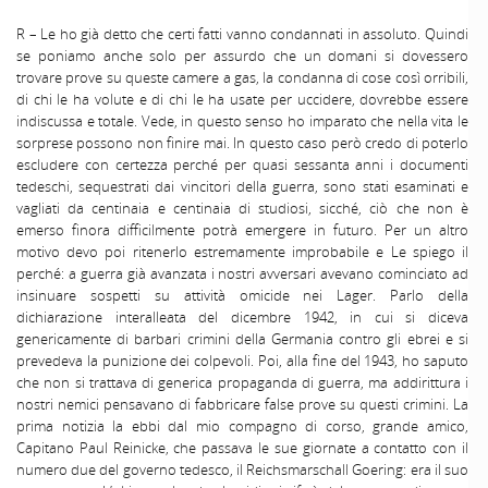
R – Le ho già detto che certi fatti vanno condannati in assoluto. Quindi
se poniamo anche solo per assurdo che un domani si dovessero
trovare prove su queste camere a gas, la condanna di cose così orribili,
di chi le ha volute e di chi le ha usate per uccidere, dovrebbe essere
indiscussa e totale. Vede, in questo senso ho imparato che nella vita le
sorprese possono non finire mai. In questo caso però credo di poterlo
escludere con certezza perché per quasi sessanta anni i documenti
tedeschi, sequestrati dai vincitori della guerra, sono stati esaminati e
vagliati da centinaia e centinaia di studiosi, sicché, ciò che non è
emerso finora difficilmente potrà emergere in futuro. Per un altro
motivo devo poi ritenerlo estremamente improbabile e Le spiego il
perché: a guerra già avanzata i nostri avversari avevano cominciato ad
insinuare sospetti su attività omicide nei Lager. Parlo della
dichiarazione interalleata del dicembre 1942, in cui si diceva
genericamente di barbari crimini della Germania contro gli ebrei e si
prevedeva la punizione dei colpevoli. Poi, alla fine del 1943, ho saputo
che non si trattava di generica propaganda di guerra, ma addirittura i
nostri nemici pensavano di fabbricare false prove su questi crimini. La
prima notizia la ebbi dal mio compagno di corso, grande amico,
Capitano Paul Reinicke, che passava le sue giornate a contatto con il
numero due del governo tedesco, il Reichsmarschall Goering: era il suo