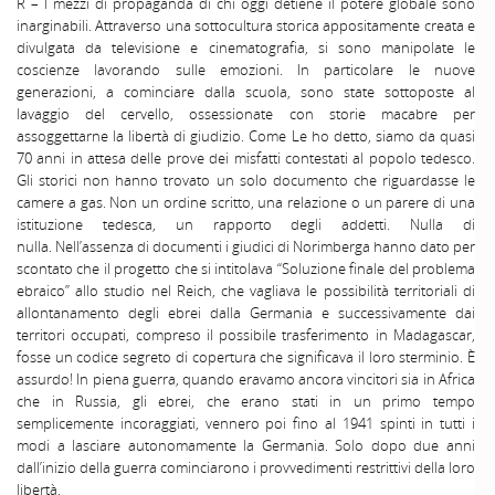
R – l mezzi di propaganda di chi oggi detiene il potere globale sono
inarginabili. Attraverso una sottocultura storica appositamente creata e
divulgata da televisione e cinematografia, si sono manipolate le
coscienze lavorando sulle emozioni. In particolare le nuove
generazioni, a cominciare dalla scuola, sono state sottoposte al
lavaggio del cervello, ossessionate con storie macabre per
assoggettarne la libertà di giudizio. Come Le ho detto, siamo da quasi
70 anni in attesa delle prove dei misfatti contestati al popolo tedesco.
Gli storici non hanno trovato un solo documento che riguardasse le
camere a gas. Non un ordine scritto, una relazione o un parere di una
istituzione tedesca, un rapporto degli addetti. Nulla di
nulla. Nell’assenza di documenti i giudici di Norimberga hanno dato per
scontato che il progetto che si intitolava “Soluzione finale del problema
ebraico” allo studio nel Reich, che vagliava le possibilità territoriali di
allontanamento degli ebrei dalla Germania e successivamente dai
territori occupati, compreso il possibile trasferimento in Madagascar,
fosse un codice segreto di copertura che significava il loro sterminio. È
assurdo! In piena guerra, quando eravamo ancora vincitori sia in Africa
che in Russia, gli ebrei, che erano stati in un primo tempo
semplicemente incoraggiati, vennero poi fino al 1941 spinti in tutti i
modi a lasciare autonomamente la Germania. Solo dopo due anni
dall’inizio della guerra cominciarono i provvedimenti restrittivi della loro
libertà.