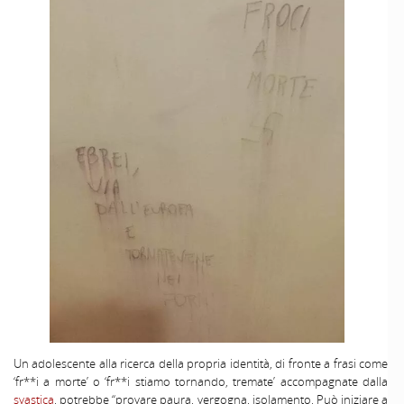
Un adolescente alla ricerca della propria identità, di fronte a frasi come
‘fr**i a morte’ o ‘fr**i stiamo tornando, tremate’ accompagnate dalla
svastica
, potrebbe “provare paura, vergogna, isolamento. Può iniziare a