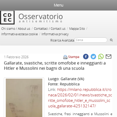
Menu
/
/
/
Chi siamo / About us
Contattaci / Contact us
Mappa Sito
/
Informativa estesa cookie
Informativa privacy
Ricerca Avanzata
1 Febbraio 2026
Stampa
Gallarate, svastiche, scritte omofobe e inneggianti a
Hitler e Mussolini nei bagni di una scuola
Luogo:
Gallarate (VA)
Fonte:
Repubblica
Link:
https://milano.repubblica.it/cro
naca/2026/02/01/news/svastiche_sc
ritte_omofobe_hitler_e_mussolini_sc
uola_gallarate-425132147/
Svastiche, frasi inneggianti a Mussolini e