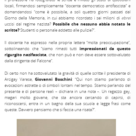
locali, firmandosi semplicemente “docente democratico antifascista” e
domandandosi “come è possibile, a soli quattro giorni passati dal
Giorno della Memoria, in cui abbiamo ricordato i sei milioni di
ebrei
uccisi dal regime nazista?
Possibile che nessuno abbia notato le
scritte?
Studenti o personale addetto alle pulizie?”.
Il docente ha espresso nella propria lettera “molta preoccupazione”,
sottolineando che “siamo rimasti tutti
impressionati da questo
rigurgito nazifascista
, che non può e non deve essere sottovalutato
dalla dirigente del Falcone”.
Di certo non ha sottovalutato la gravità di quelle scritte il presidente di
Arcigay Varese,
Giovanni Boschini
: “Qui non stiamo parlando di
evocazioni astratte o di simboli lontani nel tempo. Stiamo parlando del
presente e di persone reali – dichiara in una nota –. Un ragazzo gay,
magari molto giovane, che sta ancora cercando di capirsi, di
riconoscersi, entra in un bagno della sua scuola e legge frasi come
queste. Davvero pensiamo che si faccia una risata?”.