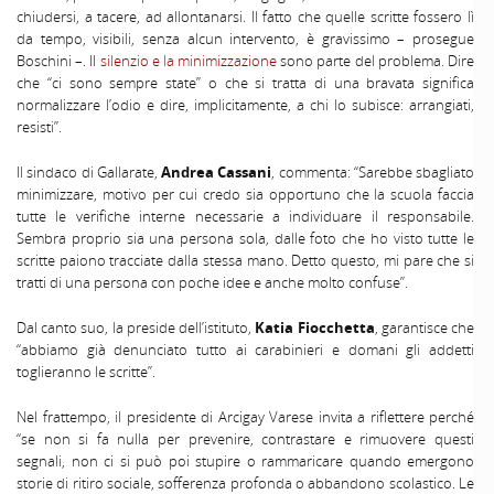
chiudersi, a tacere, ad allontanarsi. Il fatto che quelle scritte fossero lì
da tempo, visibili, senza alcun intervento, è gravissimo – prosegue
Boschini –. Il
silenzio e la minimizzazione
sono parte del problema. Dire
che “ci sono sempre state” o che si tratta di una bravata significa
normalizzare l’odio e dire, implicitamente, a chi lo subisce: arrangiati,
resisti”.
Il sindaco di Gallarate,
Andrea Cassani
, commenta: “Sarebbe sbagliato
minimizzare, motivo per cui credo sia opportuno che la scuola faccia
tutte le verifiche interne necessarie a individuare il responsabile.
Sembra proprio sia una persona sola, dalle foto che ho visto tutte le
scritte paiono tracciate dalla stessa mano. Detto questo, mi pare che si
tratti di una persona con poche idee e anche molto confuse”.
Dal canto suo, la preside dell’istituto,
Katia Fiocchetta
, garantisce che
“abbiamo già denunciato tutto ai carabinieri e domani gli addetti
toglieranno le scritte”.
Nel frattempo, il presidente di Arcigay Varese invita a riflettere perché
“se non si fa nulla per prevenire, contrastare e rimuovere questi
segnali, non ci si può poi stupire o rammaricare quando emergono
storie di ritiro sociale, sofferenza profonda o abbandono scolastico. Le