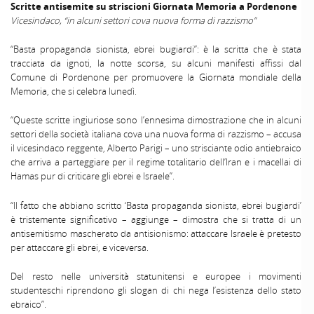
Scritte antisemite su striscioni Giornata Memoria a Pordenone
Vicesindaco, “in alcuni settori cova nuova forma di razzismo”
“Basta propaganda sionista, ebrei bugiardi”: è la scritta che è stata
tracciata da ignoti, la notte scorsa, su alcuni manifesti affissi dal
Comune di Pordenone per promuovere la Giornata mondiale della
Memoria, che si celebra lunedì.
“Queste scritte ingiuriose sono l’ennesima dimostrazione che in alcuni
settori della società italiana cova una nuova forma di razzismo – accusa
il vicesindaco reggente, Alberto Parigi – uno strisciante odio antiebraico
che arriva a parteggiare per il regime totalitario dell’Iran e i macellai di
Hamas pur di criticare gli ebrei e Israele”.
“Il fatto che abbiano scritto ‘Basta propaganda sionista, ebrei bugiardi’
è tristemente significativo – aggiunge – dimostra che si tratta di un
antisemitismo mascherato da antisionismo: attaccare Israele è pretesto
per attaccare gli ebrei, e viceversa.
Del resto nelle università statunitensi e europee i movimenti
studenteschi riprendono gli slogan di chi nega l’esistenza dello stato
ebraico”.