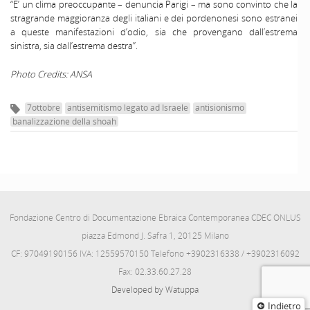
“E’ un clima preoccupante – denuncia Parigi – ma sono convinto che la
stragrande maggioranza degli italiani e dei pordenonesi sono estranei
a queste manifestazioni d’odio, sia che provengano dall’estrema
sinistra, sia dall’estrema destra”.
Photo Credits: ANSA
7ottobre
antisemitismo legato ad Israele
antisionismo
banalizzazione della shoah
Fondazione Centro di Documentazione Ebraica Contemporanea CDEC ONLUS
piazza Edmond J. Safra 1, 20125 Milano
CF: 97049190156 IVA: 12559570150 Telefono +3902316338 / +3902316092
Fax: 02.33.60.27.28
Developed by Watuppa
Indietro