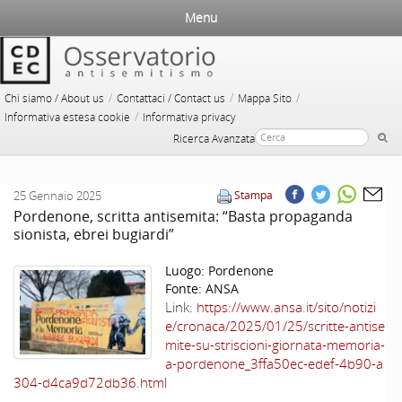
Menu
/
/
/
Chi siamo / About us
Contattaci / Contact us
Mappa Sito
/
Informativa estesa cookie
Informativa privacy
Ricerca Avanzata
25 Gennaio 2025
Stampa
Pordenone, scritta antisemita: “Basta propaganda
sionista, ebrei bugiardi”
Luogo:
Pordenone
Fonte:
ANSA
Link:
https://www.ansa.it/sito/notizi
e/cronaca/2025/01/25/scritte-antise
mite-su-striscioni-giornata-memoria-
a-pordenone_3ffa50ec-edef-4b90-a
304-d4ca9d72db36.html