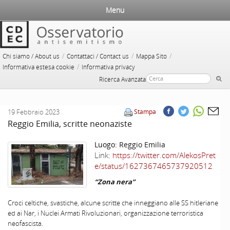
Menu
/
/
/
Chi siamo / About us
Contattaci / Contact us
Mappa Sito
/
Informativa estesa cookie
Informativa privacy
Ricerca Avanzata
19 Febbraio 2023
Stampa
Reggio Emilia, scritte neonaziste
Luogo:
Reggio Emilia
Link:
https://twitter.com/AlekosPret
e/status/1627367465737920512
“Zona nera”
Croci celtiche, svastiche, alcune scritte che inneggiano alle SS hitleriane
ed ai Nar, i Nuclei Armati Rivoluzionari, organizzazione terroristica
neofascista.