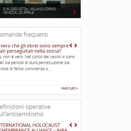
316-2002-072a - MILANO CORSO
VENEZIA, 25 APRILE
omande frequenti
’ vero che gli ebrei sono sempre
E quella dell’ “avido ebr
ati perseguitati nella storia?
I sovrani feudali in quella st
, non è vero. Nel corso dei secoli vi sono
spesso utilizzavano gli ebrei
ati sia periodi di dura persecuzione sia
amministrativi che rastrellava
...
riodi di felice convivenza o
..
necessario con tassazioni e
Vedi tutti
efinizioni operative
ull’antisemitismo
NTERNATIONAL HOLOCAUST
EUMC , definizione opera
EMEMBRANCE ALLIANCE – IHRA
antisemitismo