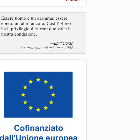
“Rapporto annuale sull’antisem
2025”
Dire gli ebrei è una
Essere uomo è un dramma; essere
generalizzazione, proprio
ebreo, un altro ancora. Così l’Ebreo
dicesse i cristiani. Ci sono
ha il privilegio di vivere due volte la
sono cristiani, e l’origine, 
nostra condizione.
religione, lo stile di vita, 
sicuro comportano tanti trat
—
Emil Cioran
—
S
La tentazione di esistere, 1956
Liberazione, 20