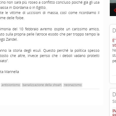
stino non sarà più roseo a conflitto concluso poiché già gli usa
assa in Giordania o in Egitto.
tte le vittime di uccisioni di massa, così come ricordiamo il
ime delle foibe.
rimonia del 10 febbraio avremo ospite un carissimo amico,
D
ssuto sulla propria pelle l’atroce esodo che per troppo tempo la
ego Zandel.
E
st
No
nno la storia degli esuli. Questo perché la politica spesso
st
ttosto che altre, invece penso che i deboli vadano protetti
iato”.
pe
ta Marinella
antisionismo
banalizzazione della shoah
neonazismo
D
s
I
R