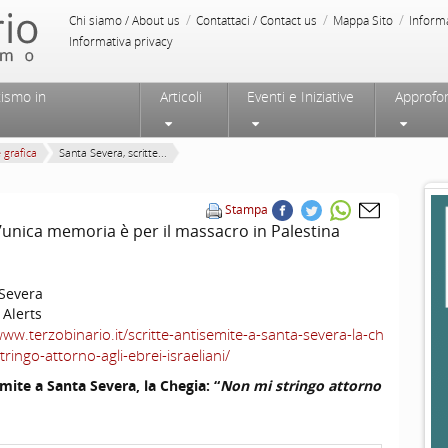
/
/
/
Chi siamo / About us
Contattaci / Contact us
Mappa Sito
Inform
Informativa privacy
tismo in
Articoli
Eventi e Iniziative
Approfo
e grafica
Santa Severa, scritte...
Stampa
L’unica memoria è per il massacro in Palestina
Severa
 Alerts
www.terzobinario.it/scritte-antisemite-a-santa-severa-la-ch
ringo-attorno-agli-ebrei-israeliani/
emite a Santa Severa, la Chegia: “
Non mi stringo attorno