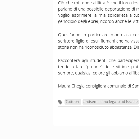
Ciò che mi rende afflitta è che il loro de
parlano di una possibile deportazione di m
Voglio esprimere la mia solidarietà a tu
genocidio degli ebrei, ricordo anche le vitt
Quest’anno in particolare modo alla ce
scrittore figlio di esuli fiumani che ha vi
storia non ha riconosciuto abbastanza: Di
Racconterà agli studenti che partecipera
tende a fare “proprie” delle vittime piu
sempre, qualsiasi colore gli abbiamo affibb
Maura Chegia consigliera comunale di San
7ottobre
antisemitismo legato ad Israele