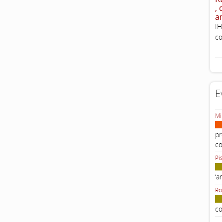
,
a
IH
co
E
Mi
pr
c
Pi
‘a
Ro
co