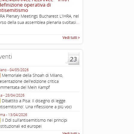
 definizione operativa di
Working definition of antise
ntisemitismo
di questo documento e di off
RA Plenary Meetings Bucharest L’IHRA, nel
pratica all'identificazione d'inc
...
rso della sua assemblea plenaria svoltasi
raccolta
Vedi tutti
venti
lano - 04/05/2026
Roma - 16/03/2026
Memoriale della Shoah di Milano,
Roma, webinar “Il DDL ant
esentazione dell’edizione critica
e ombre
ommentata del Mein Kampf
Fondazione Castagneto Banca 1910
Livorno - 04/03/2026
sa - 28/04/2026
Livorno, conferenza sull’a
Dibattito a Pisa: Il disegno di legge
con Gadi Luzzatto Voghera, di
ntisemitismo’. Una riflessione a più voci
Fondazione CDEC
ma - 13/04/2026
Roma, Via della Dogana Vecchia 2
Il Ddl sull’antisemitismo nei principi
Giustiniani, Sala Zuccari - 03/03/
stituzionali ed europei
Roma, Senato, presentazi
Vedi tutti