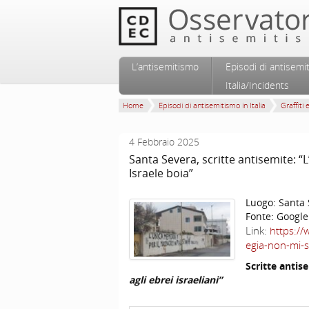
Vai al contenuto principale
Vai al contenuto secondario
L’antisemitismo
Episodi di antisemi
Menu principale
Italia/Incidents
Home
Episodi di antisemitismo in Italia
Graffiti 
4 Febbraio 2025
Santa Severa, scritte antisemite: “
Israele boia”
Luogo:
Santa 
Fonte:
Google
Link:
https://
egia-non-mi-st
Scritte antis
agli ebrei israeliani”