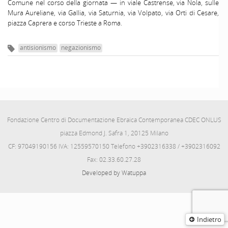
Comune nel corso della giornata — in viale Castrense, via Nola, sulle
Mura Aureliane, via Gallia, via Saturnia, via Volpato, via Orti di Cesare,
piazza Caprera e corso Trieste a Roma.
antisionismo
negazionismo
Fondazione Centro di Documentazione Ebraica Contemporanea CDEC ONLUS
piazza Edmond J. Safra 1, 20125 Milano
CF: 97049190156 IVA: 12559570150 Telefono +3902316338 / +3902316092
Fax: 02.33.60.27.28
Developed by Watuppa
Indietro