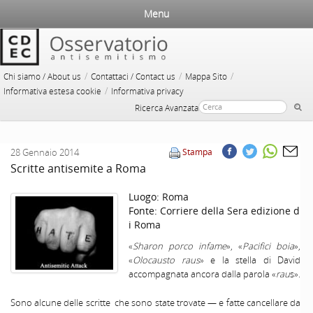
Menu
/
/
/
Chi siamo / About us
Contattaci / Contact us
Mappa Sito
/
Informativa estesa cookie
Informativa privacy
Ricerca Avanzata
28 Gennaio 2014
Stampa
Scritte antisemite a Roma
Luogo:
Roma
Fonte:
Corriere della Sera edizione d
i Roma
«
Sharon porco infame
», «
Pacifici boia
»,
«
Olocausto raus
» e la stella di David
accompagnata ancora dalla parola «
rau
s».
Sono alcune delle scritte che sono state trovate — e fatte cancellare da