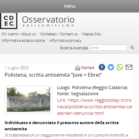
Menu
/
/
/
Chi siamo / About us
Contattaci / Contact us
Mappa Sito
/
Informativa estesa cookie
Informativa privacy
Ricerca Avanzata
1 Luglio 2023
Stampa
Polistena, scritta antisemita “Juve = Ebrei”
Luogo:
Polistena (Reggio Calabria)
Fonte:
Segnalazione
Link:
https://www.reggiotoday.it/cro
naca/polistena-scritta-antisemita-car
abinieri-denuncia.html
Individuato e denunciato il presunto autore della scritta
antisemita
Si tratterebbe di un maggiorenne residente in un comune limitrofo a