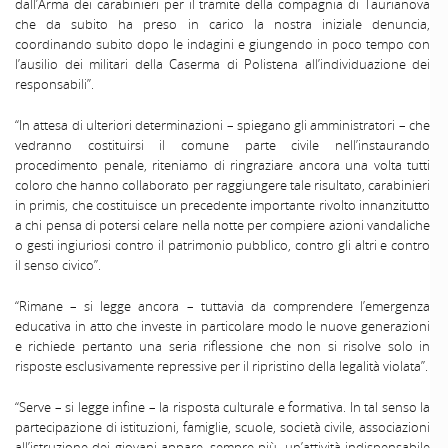
dall’Arma dei carabinieri per il tramite della compagnia di Taurianova
che da subito ha preso in carico la nostra iniziale denuncia,
coordinando subito dopo le indagini e giungendo in poco tempo con
l’ausilio dei militari della Caserma di Polistena all’individuazione dei
responsabili”.
“In attesa di ulteriori determinazioni – spiegano gli amministratori – che
vedranno costituirsi il comune parte civile nell’instaurando
procedimento penale, riteniamo di ringraziare ancora una volta tutti
coloro che hanno collaborato per raggiungere tale risultato, carabinieri
in primis, che costituisce un precedente importante rivolto innanzitutto
a chi pensa di potersi celare nella notte per compiere azioni vandaliche
o gesti ingiuriosi contro il patrimonio pubblico, contro gli altri e contro
il senso civico”.
“Rimane – si legge ancora – tuttavia da comprendere l’emergenza
educativa in atto che investe in particolare modo le nuove generazioni
e richiede pertanto una seria riflessione che non si risolve solo in
risposte esclusivamente repressive per il ripristino della legalità violata”.
“Serve – si legge infine – la risposta culturale e formativa. In tal senso la
partecipazione di istituzioni, famiglie, scuole, società civile, associazioni
all’istruzione dei giovani appare, sempre più, un’attività indispensabile