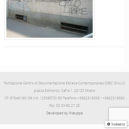
Fondazione Centro di Documentazione Ebraica Contemporanea CDEC ONLUS
piazza Edmond J. Safra 1, 20125 Milano
CF: 97049190156 IVA: 12559570150 Telefono +3902316338 / +3902316092
Fax: 02.33.60.27.28
Developed by Watuppa
Indietro