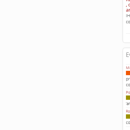
,
a
IH
co
E
Mi
pr
c
Pi
‘a
Ro
co