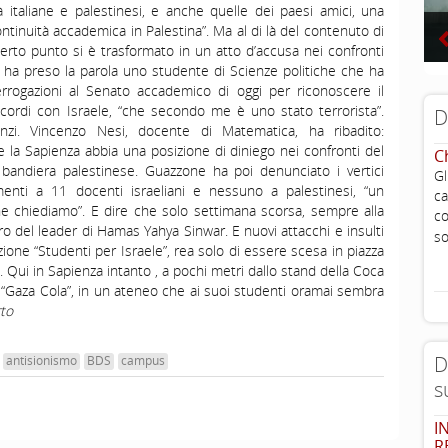
 italiane e palestinesi, e anche quelle dei paesi amici, una
continuità accademica in Palestina”. Ma al di là del contenuto di
erto punto si è trasformato in un atto d’accusa nei confronti
ti ha preso la parola uno studente di Scienze politiche che ha
rrogazioni al Senato accademico di oggi per riconoscere il
ccordi con Israele, “che secondo me è uno stato terrorista”.
D
nzi. Vincenzo Nesi, docente di Matematica, ha ribadito:
 la Sapienza abbia una posizione di diniego nei confronti del
C
bandiera palestinese. Guazzone ha poi denunciato i vertici
G
menti a 11 docenti israeliani e nessuno a palestinesi, “un
ca
e chiediamo”. E dire che solo settimana scorsa, sempre alla
c
bro del leader di Hamas Yahya Sinwar. E nuovi attacchi e insulti
so
zione “Studenti per Israele”, rea solo di essere scesa in piazza
Qui in Sapienza intanto , a pochi metri dallo stand della Coca
o “Gaza Cola”, in un ateneo che ai suoi studenti oramai sembra
to
D
antisionismo
BDS
campus
s
I
R