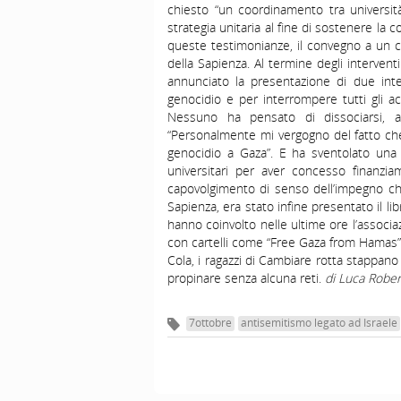
chiesto “un coordinamento tra università
strategia unitaria al fine di sostenere la 
queste testimonianze, il convegno a un c
della Sapienza. Al termine degli interven
annunciato la presentazione di due inte
genocidio e per interrompere tutti gli a
Nessuno ha pensato di dissociarsi, a
“Personalmente mi vergogno del fatto che
genocidio a Gaza”. E ha sventolato una 
universitari per aver concesso finanzia
capovolgimento di senso dell’impegno ch
Sapienza, era stato infine presentato il li
hanno coinvolto nelle ultime ore l’associa
con cartelli come “Free Gaza from Hamas”. 
Cola, i ragazzi di Cambiare rotta stappan
propinare senza alcuna reti.
di Luca Rober
7ottobre
antisemitismo legato ad Israele