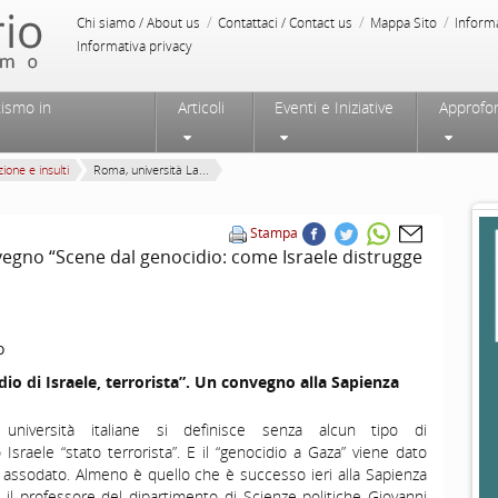
/
/
/
Chi siamo / About us
Contattaci / Contact us
Mappa Sito
Inform
Informativa privacy
tismo in
Articoli
Eventi e Iniziative
Approfo
ione e insulti
Roma, università La...
Stampa
vegno “Scene dal genocidio: come Israele distrugge
o
idio di Israele, terrorista”. Un convegno alla Sapienza
università italiane si definisce senza alcun tipo di
 Israele “stato terrorista”. E il “genocidio a Gaza” viene dato
assodato. Almeno è quello che è successo ieri alla Sapienza
il professore del dipartimento di Scienze politiche Giovanni