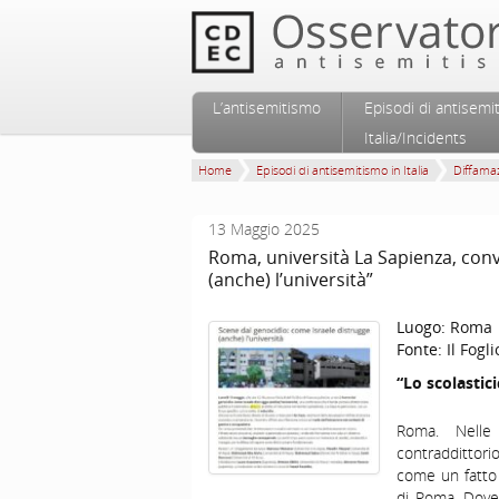
Vai al contenuto principale
Vai al contenuto secondario
L’antisemitismo
Episodi di antisemi
Menu principale
Italia/Incidents
Home
Episodi di antisemitismo in Italia
Diffamaz
13 Maggio 2025
Roma, università La Sapienza, con
(anche) l’università”
Luogo:
Roma
Fonte:
Il Fogli
“Lo scolastic
Roma. Nelle 
contraddittorio
come un fatto 
di Roma. Dove 