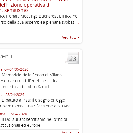
 definizione operativa di
The Louis D. Brandeis Cente
ntisemitismo
Defining Anti-Semitism Doc
RA Plenary Meetings Bucharest L’IHRA, nel
esplicativo dedicato alle dichi
...
rso della sua assemblea plenaria svoltasi
...
operative contro
Vedi tutti
venti
lano - 04/05/2026
Roma - 16/03/2026
Memoriale della Shoah di Milano,
Roma, webinar “Il DDL ant
esentazione dell’edizione critica
e ombre
ommentata del Mein Kampf
Fondazione Castagneto Banca 1910
Livorno - 04/03/2026
sa - 28/04/2026
Livorno, conferenza sull’a
Dibattito a Pisa: Il disegno di legge
con Gadi Luzzatto Voghera, di
ntisemitismo’. Una riflessione a più voci
Fondazione CDEC
ma - 13/04/2026
Roma, Via della Dogana Vecchia 2
Il Ddl sull’antisemitismo nei principi
Giustiniani, Sala Zuccari - 03/03/
stituzionali ed europei
Roma, Senato, presentazi
Vedi tutti