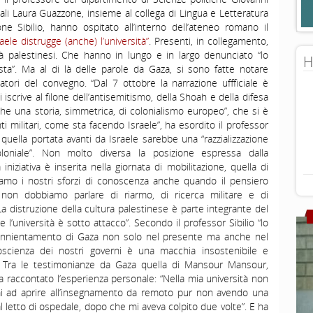
ali Laura Guazzone, insieme al collega di Lingua e Letteratura
e Sibilio, hanno ospitato all’interno dell’ateneo romano il
ele distrugge (anche) l’università”
. Presenti, in collegamento,
tà palestinesi. Che hanno in lungo e in largo denunciato “lo
H
nista”. Ma al di là delle parole da Gaza, si sono fatte notare
zatori del convegno. “Dal 7 ottobre la narrazione uffficiale è
 iscrive al filone dell’antisemitismo, della Shoah e della difesa
che una storia, simmetrica, di colonialismo europeo”, che si è
i militari, come sta facendo Israele”, ha esordito il professor
uella portata avanti da Israele sarebbe una “razzializzazione
loniale”. Non molto diversa la posizione espressa dalla
iziativa è inserita nella giornata di mobilitazione, quella di
nuiamo i nostri sforzi di conoscenza anche quando il pensiero
 non dobbiamo parlare di riarmo, di ricerca militare e di
La distruzione della cultura palestinese è parte integrante del
l’università è sotto attacco”. Secondo il professor Sibilio “lo
 di annientamento di Gaza non solo nel presente ma anche nel
oscienza dei nostri governi è una macchia insostenibile e
. Tra le testimonianze da Gaza quella di Mansour Mansour,
ha raccontato l’esperienza personale: “Nella mia università non
imi ad aprire all’insegnamento da remoto pur non avendo una
 letto di ospedale, dopo che mi aveva colpito due volte”. E ha