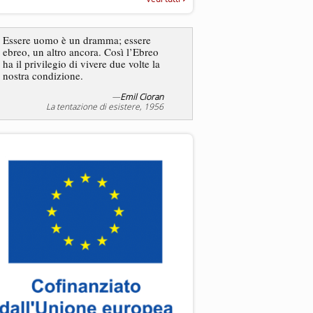
“Rapporto annuale sull’antisem
2025”
Essere uomo è un dramma; essere
ebreo, un altro ancora. Così l’Ebreo
L’antisemitismo non è un
ha il privilegio di vivere due volte la
degli ebrei bensì degli ant
nostra condizione.
—
Emil Cioran
—
Jea
La tentazione di esistere, 1956