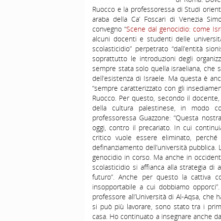
Ruocco e la professoressa di Studi orient
araba della Ca’ Foscari di Venezia Simon
convegno “
Scene dal genocidio: come Isra
alcuni docenti e studenti delle universi
scolasticidio” perpetrato “dall’entità sio
soprattutto le introduzioni degli organiz
sempre stata solo quella israeliana, che si
dell’esistenza di Israele. Ma questa è an
“sempre caratterizzato con gli insediament
Ruocco. Per questo, secondo il docente, q
della cultura palestinese, in modo co
professoressa Guazzone: “Questa nostra in
oggi, contro il precariato. In cui conti
critico vuole essere eliminato, perché
definanziamento dell’università pubblica. 
genocidio in corso. Ma anche in occidente 
scolasticidio si affianca alla strategia
futuro”. Anche per questo la cattiva c
insopportabile a cui dobbiamo opporci”
professore all’Università di Al-Aqsa, che 
si può più lavorare, sono stato tra i pr
casa. Ho continuato a insegnare anche dal