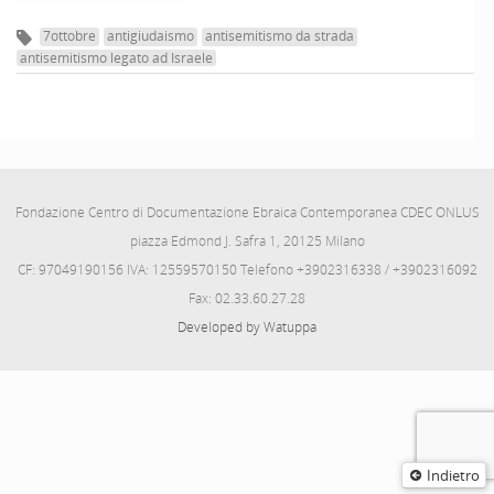
7ottobre
antigiudaismo
antisemitismo da strada
antisemitismo legato ad Israele
Fondazione Centro di Documentazione Ebraica Contemporanea CDEC ONLUS
piazza Edmond J. Safra 1, 20125 Milano
CF: 97049190156 IVA: 12559570150 Telefono +3902316338 / +3902316092
Fax: 02.33.60.27.28
Developed by Watuppa
Indietro