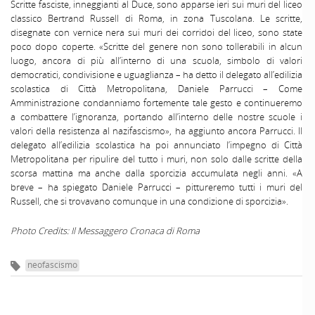
Scritte fasciste, inneggianti al Duce, sono apparse ieri sui muri del liceo
classico Bertrand Russell di Roma, in zona Tuscolana. Le scritte,
disegnate con vernice nera sui muri dei corridoi del liceo, sono state
poco dopo coperte. «Scritte del genere non sono tollerabili in alcun
luogo, ancora di più all’interno di una scuola, simbolo di valori
democratici, condivisione e uguaglianza – ha detto il delegato all’edilizia
scolastica di Città Metropolitana, Daniele Parrucci – Come
Amministrazione condanniamo fortemente tale gesto e continueremo
a combattere l’ignoranza, portando all’interno delle nostre scuole i
valori della resistenza al nazifascismo», ha aggiunto ancora Parrucci. Il
delegato all’edilizia scolastica ha poi annunciato l’impegno di Città
Metropolitana per ripulire del tutto i muri, non solo dalle scritte della
scorsa mattina ma anche dalla sporcizia accumulata negli anni. «A
breve – ha spiegato Daniele Parrucci – pittureremo tutti i muri del
Russell, che si trovavano comunque in una condizione di sporcizia».
Photo Credits: Il Messaggero Cronaca di Roma
neofascismo