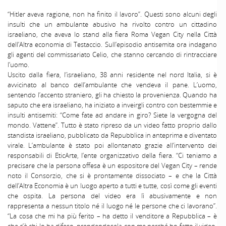
“Hitler aveva ragione, non ha finito il lavoro”. Questi sono alcuni degli
insulti che un ambulante abusivo ha rivolto contro un cittadino
israeliano, che aveva lo stand alla fiera Roma Vegan City nella Città
dell’Altra economia di Testaccio. Sull’episodio antisemita ora indagano
gli agenti del commissariato Celio, che stanno cercando di rintracciare
l’uomo.
Uscito dalla fiera, l’israeliano, 38 anni residente nel nord Italia, si è
avvicinato al banco dell’ambulante che vendeva il pane. L’uomo,
sentendo l’accento straniero, gli ha chiesto la provenienza. Quando ha
saputo che era israeliano, ha iniziato a inveirgli contro con bestemmie e
insulti antisemiti: “Come fate ad andare in giro? Siete la vergogna del
mondo. Vattene”. Tutto è stato ripreso da un video fatto proprio dallo
standista israeliano, pubblicato da Repubblica in anteprima e diventato
virale. L’ambulante è stato poi allontanato grazie all’intervento dei
responsabili di EticArte, l’ente organizzativo della fiera. “Ci teniamo a
precisare che la persona offesa è un espositore del Vegan City – rende
noto il Consorzio, che si è prontamente dissociato – e che la Città
dell’Altra Economia è un luogo aperto a tutti e tutte, così come gli eventi
che ospita. La persona del video era lì abusivamente e non
rappresenta a nessun titolo né il luogo né le persone che ci lavorano”.
“La cosa che mi ha più ferito – ha detto il venditore a Repubblica – è