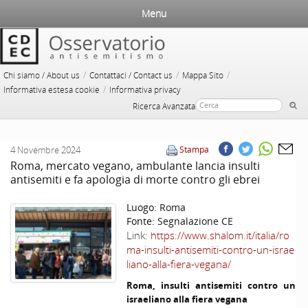
Menu
/
/
/
Chi siamo / About us
Contattaci / Contact us
Mappa Sito
/
Informativa estesa cookie
Informativa privacy
Ricerca Avanzata
4 Novembre 2024
Stampa
Roma, mercato vegano, ambulante lancia insulti
antisemiti e fa apologia di morte contro gli ebrei
Luogo:
Roma
Fonte:
Segnalazione CE
Link:
https://www.shalom.it/italia/ro
ma-insulti-antisemiti-contro-un-israe
liano-alla-fiera-vegana/
Roma, insulti antisemiti contro un
israeliano alla fiera vegana