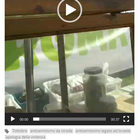
00:00
00:37
7ottobre
antisemitismo da strada
antisemitismo legato ad Israele
apologia della violenza