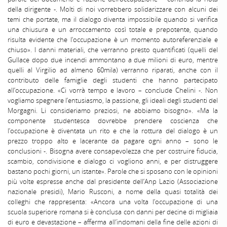
della dirigente -. Molti di noi vorrebbero solidarizzare con alcuni dei
temi che portate, ma il dialogo diventa impossibile quando si verifica
una chiusura e un arroccamento così totale e prepotente, quando
risulta evidente che l’occupazione è un momento autoreferenziale e
chiuso». I danni materiali, che verranno presto quantificati (quelli del
Gullace dopo due incendi ammontano a due milioni di euro, mentre
quelli al Virgilio ad almeno 60mila) verranno riparati, anche con il
contributo delle famiglie degli studenti che hanno partecipato
all’occupazione. «Ci vorrà tempo e lavoro – conclude Chelini -. Non
vogliamo spegnere l’entusiasmo, la passione, gli ideali degli studenti del
Morgagni. Li consideriamo preziosi, ne abbiamo bisogno». «Ma la
componente studentesca dovrebbe prendere coscienza che
l’occupazione è diventata un rito e che la rottura del dialogo è un
prezzo troppo alto e lacerante da pagare ogni anno – sono le
conclusioni -. Bisogna avere consapevolezza che per costruire fiducia,
scambio, condivisione e dialogo ci vogliono anni, e per distruggere
bastano pochi giorni, un istante». Parole che si sposano con le opinioni
più volte espresse anche dal presidente dell’Anp Lazio (Associazione
nazionale presidi), Mario Rusconi, a nome della quasi totalità dei
colleghi che rappresenta: «Ancora una volta l’occupazione di una
scuola superiore romana si è conclusa con danni per decine di migliaia
di euro e devastazione – afferma all’indomani della fine delle azioni di