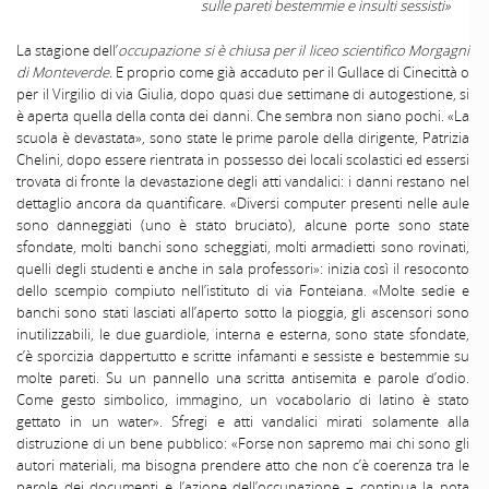
sulle pareti bestemmie e insulti sessisti»
La stagione dell’
occupazione si è chiusa per il liceo scientifico Morgagni
di Monteverde.
E proprio come già accaduto per il Gullace di Cinecittà o
per il Virgilio di via Giulia, dopo quasi due settimane di autogestione, si
è aperta quella della conta dei danni. Che sembra non siano pochi. «La
scuola è devastata», sono state le prime parole della dirigente, Patrizia
Chelini, dopo essere rientrata in possesso dei locali scolastici ed essersi
trovata di fronte la devastazione degli atti vandalici: i danni restano nel
dettaglio ancora da quantificare. «Diversi computer presenti nelle aule
sono danneggiati (uno è stato bruciato), alcune porte sono state
sfondate, molti banchi sono scheggiati, molti armadietti sono rovinati,
quelli degli studenti e anche in sala professori»: inizia così il resoconto
dello scempio compiuto nell’istituto di via Fonteiana. «Molte sedie e
banchi sono stati lasciati all’aperto sotto la pioggia, gli ascensori sono
inutilizzabili, le due guardiole, interna e esterna, sono state sfondate,
c’è sporcizia dappertutto e scritte infamanti e sessiste e bestemmie su
molte pareti. Su un pannello una scritta antisemita e parole d’odio.
Come gesto simbolico, immagino, un vocabolario di latino è stato
gettato in un water». Sfregi e atti vandalici mirati solamente alla
distruzione di un bene pubblico: «Forse non sapremo mai chi sono gli
autori materiali, ma bisogna prendere atto che non c’è coerenza tra le
parole dei documenti e l’azione dell’occupazione – continua la nota