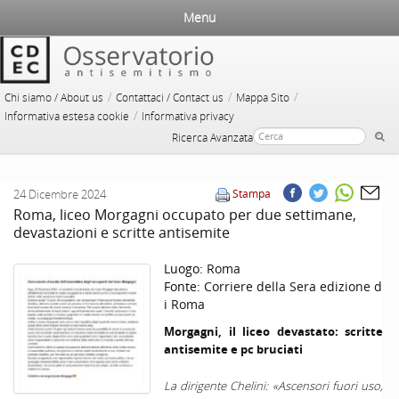
Menu
/
/
/
Chi siamo / About us
Contattaci / Contact us
Mappa Sito
/
Informativa estesa cookie
Informativa privacy
Ricerca Avanzata
24 Dicembre 2024
Stampa
Roma, liceo Morgagni occupato per due settimane,
devastazioni e scritte antisemite
Luogo:
Roma
Fonte:
Corriere della Sera edizione d
i Roma
Morgagni, il liceo devastato: scritte
antisemite e pc bruciati
La dirigente Chelini: «Ascensori fuori uso,