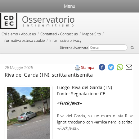
Menu
/
/
/
Chi siamo / About us
Contattaci / Contact us
Mappa Sito
/
Informativa estesa cookie
Informativa privacy
Ricerca Avanzata
26 Maggio 2026
Stampa
Riva del Garda (TN), scritta antisemita
Luogo:
Riva del Garda (TN)
Fonte:
Segnalazione CE
«Fuck Jews»
Riva del Garda, su un muro di via Rilke
ignoti tracciano con vernice nera la scritta:
«Fuck Jews».