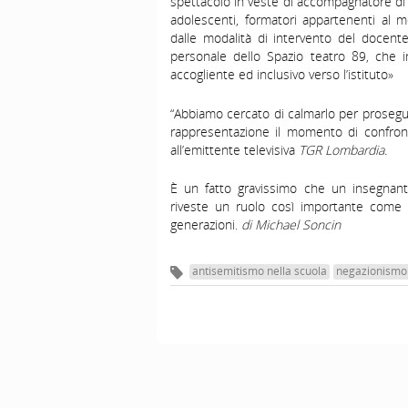
spettacolo in veste di accompagnatore di u
adolescenti, formatori appartenenti al 
dalle modalità di intervento del docente
personale dello Spazio teatro 89, che i
accogliente ed inclusivo verso l’istituto»
“Abbiamo cercato di calmarlo per prosegu
rappresentazione il momento di confronto
all’emittente televisiva
TGR Lombardia.
È un fatto gravissimo che un insegnante
riveste un ruolo così importante come 
generazioni.
di Michael Soncin
antisemitismo nella scuola
negazionismo