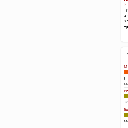
2
Tr
An
22
T
E
Mi
pr
c
Pi
‘a
Ro
co