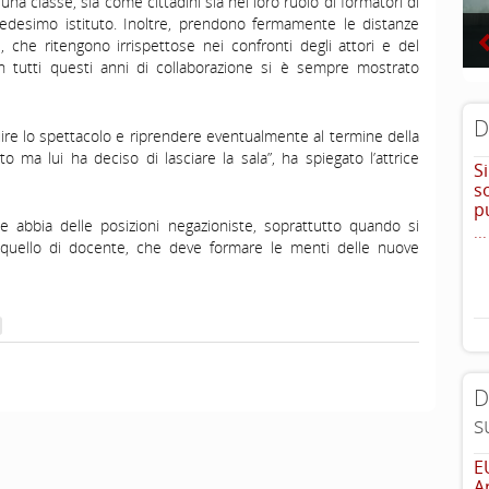
na classe, sia come cittadini sia nel loro ruolo di formatori di
medesimo istituto. Inoltre, prendono fermamente le distanze
, che ritengono irrispettose nei confronti degli attori e del
n tutti questi anni di collaborazione si è sempre mostrato
D
ire lo spettacolo e riprendere eventualmente al termine della
 ma lui ha deciso di lasciare la sala”, ha spiegato l’attrice
S
s
p
 abbia delle posizioni negazioniste, soprattutto quando si
...
quello di docente, che deve formare le menti delle nuove
D
s
E
A