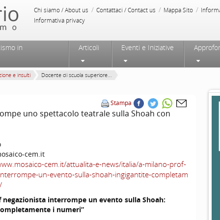
/
/
/
Chi siamo / About us
Contattaci / Contact us
Mappa Sito
Inform
Informativa privacy
tismo in
Articoli
Eventi e Iniziative
Approfo
ione e insulti
Docente di scuola superiore...
Stampa
rompe uno spettacolo teatrale sulla Shoah con
o
saico-cem.it
www.mosaico-cem.it/attualita-e-news/italia/a-milano-prof-
-interrompe-un-evento-sulla-shoah-ingigantite-completam
/
f negazionista interrompe un evento sulla Shoah:
 completamente i numeri”