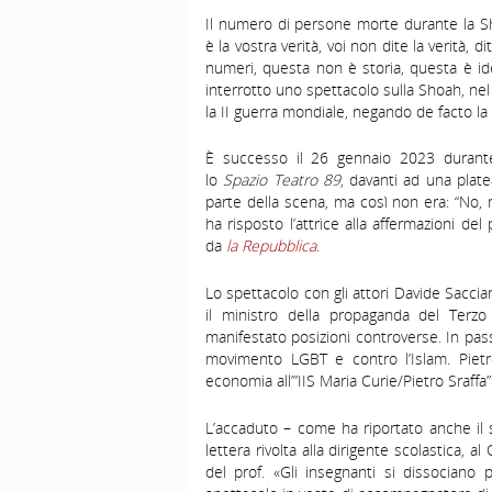
Il numero di persone morte durante la S
è la vostra verità, voi non dite la verità,
numeri, questa non è storia, questa è id
interrotto uno spettacolo sulla Shoah, ne
la II guerra mondiale, negando de facto la v
È successo il 26 gennaio 2023 durante
lo
Spazio Teatro 89
, davanti ad una plate
parte della scena, ma così non era: “No, m
ha risposto l’attrice alla affermazioni d
da
la Repubblica
.
Lo spettacolo con gli attori Davide Sacci
il ministro della propaganda del Terz
manifestato posizioni controverse. In pass
movimento LGBT e contro l’Islam. Pietr
economia all’”IIS Maria Curie/Pietro Sraffa”
L’accaduto – come ha riportato anche il 
lettera rivolta alla dirigente scolastica, al
del prof. «Gli insegnanti si dissociano