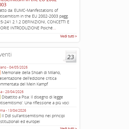
003
The Louis D. Brandeis Cente
atto da: EUMC-Manifestations of
Defining Anti-Semitism Doc
tisemitism in the EU 2002-2003 pagg.
esplicativo dedicato alle dichi
5-241 2.1.2 DEFINIZIONI, CONCETTI E
...
operative contro
...
EORIE INTRODUZIONE Poiché
Vedi tutti
venti
lano - 04/05/2026
Roma - 16/03/2026
Memoriale della Shoah di Milano,
Roma, webinar “Il DDL ant
esentazione dell’edizione critica
e ombre
ommentata del Mein Kampf
Fondazione Castagneto Banca 1910
Livorno - 04/03/2026
sa - 28/04/2026
Livorno, conferenza sull’a
Dibattito a Pisa: Il disegno di legge
con Gadi Luzzatto Voghera, di
ntisemitismo’. Una riflessione a più voci
Fondazione CDEC
ma - 13/04/2026
Roma, Via della Dogana Vecchia 2
Il Ddl sull’antisemitismo nei principi
Giustiniani, Sala Zuccari - 03/03/
stituzionali ed europei
Roma, Senato, presentazi
Vedi tutti