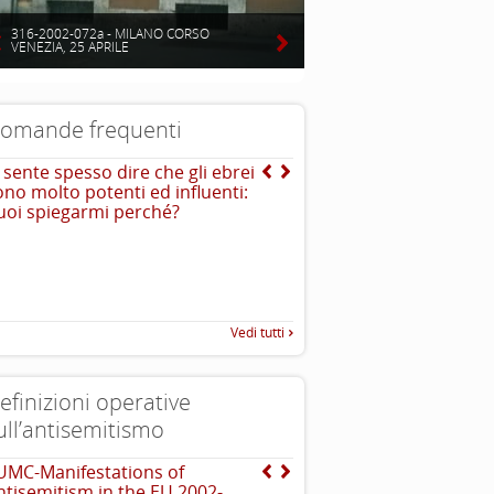
316-2002-072a - MILANO CORSO
VENEZIA, 25 APRILE
omande frequenti
i sente spesso dire che gli ebrei
E quella dell’ “avido ebr
ono molto potenti ed influenti:
I sovrani feudali in quella st
uoi spiegarmi perché?
spesso utilizzavano gli ebrei
amministrativi che rastrellava
..
necessario con tassazioni e
Vedi tutti
efinizioni operative
ull’antisemitismo
UMC-Manifestations of
The Louis D. Brandeis C
ntisemitism in the EU 2002-
definizioni di antisemit