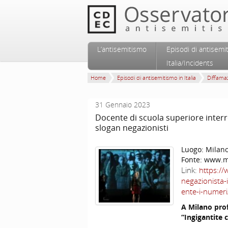
Vai al contenuto principale
Vai al contenuto secondario
L’antisemitismo
Episodi di antisemi
Menu principale
Italia/Incidents
Home
Episodi di antisemitismo in Italia
Diffamaz
31 Gennaio 2023
Docente di scuola superiore inter
slogan negazionisti
Luogo:
Milan
Fonte:
www.mo
Link:
https://
negazionista
ente-i-numeri
A Milano pro
“Ingigantite