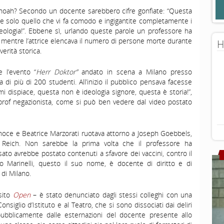
hoah? Secondo un docente sarebbero cifre gonfiate: “Questa
 dite solo quello che vi fa comodo e ingigantite completamente i
eologia!”. Ebbene sì, urlando queste parole un professore ha
l mentre l’attrice elencava il numero di persone morte durante
H
erità storica.
 l’evento “
Herr Doktor”
andato in scena a Milano presso
a di più di 200 studenti. All’inizio il pubblico pensava facesse
i dispiace, questa non è ideologia signore, questa è storia!”,
el prof negazionista, come si può ben vedere dal video postato
anoce e Beatrice Marzorati ruotava attorno a Joseph Goebbels,
o Reich. Non sarebbe la prima volta che il professore ha
ato avrebbe postato contenuti a sfavore dei vaccini, contro il
o Marinelli, questo il suo nome, è docente di diritto e di
 di Milano.
sito
Open
– è stato denunciato dagli stessi colleghi con una
 Consiglio d’Istituto e al Teatro, che si sono dissociati dai deliri
 pubblicamente dalle esternazioni del docente presente allo