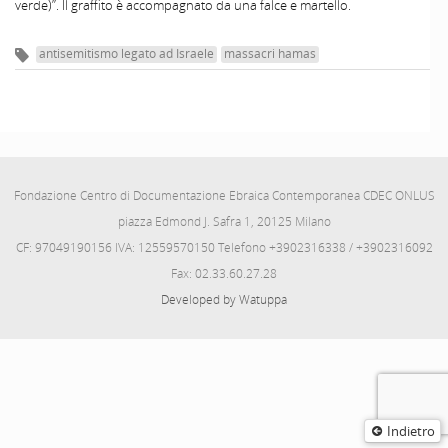
verde)”. Il graffito è accompagnato da una falce e martello.
antisemitismo legato ad Israele
massacri hamas
Fondazione Centro di Documentazione Ebraica Contemporanea CDEC ONLUS
piazza Edmond J. Safra 1, 20125 Milano
CF: 97049190156 IVA: 12559570150 Telefono +3902316338 / +3902316092
Fax: 02.33.60.27.28
Developed by Watuppa
Indietro