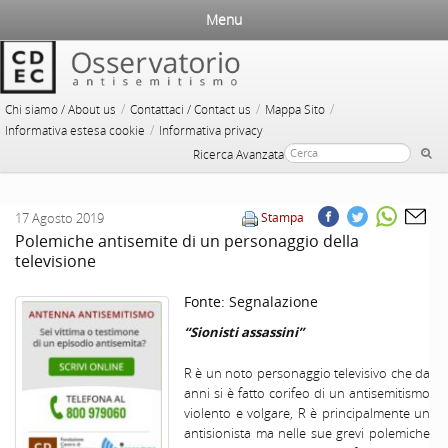
Menu
/
/
/
Chi siamo / About us
Contattaci / Contact us
Mappa Sito
/
Informativa estesa cookie
Informativa privacy
Ricerca Avanzata
17 Agosto 2019
Stampa
Polemiche antisemite di un personaggio della
televisione
Fonte:
Segnalazione
“Sionisti assassini”
R è un noto personaggio televisivo che da
anni si è fatto corifeo di un antisemitismo
violento e volgare, R è principalmente un
antisionista ma nelle sue grevi polemiche