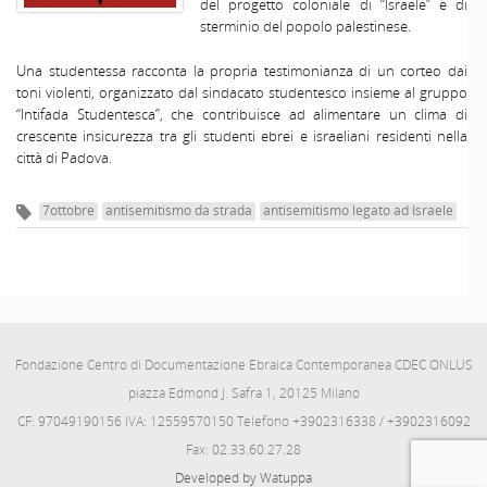
del progetto coloniale di “Israele” e di
sterminio del popolo palestinese.
Una studentessa racconta la propria testimonianza di un corteo dai
toni violenti, organizzato dal sindacato studentesco insieme al gruppo
“Intifada Studentesca”, che contribuisce ad alimentare un clima di
crescente insicurezza tra gli studenti ebrei e israeliani residenti nella
città di Padova.
7ottobre
antisemitismo da strada
antisemitismo legato ad Israele
Fondazione Centro di Documentazione Ebraica Contemporanea CDEC ONLUS
piazza Edmond J. Safra 1, 20125 Milano
CF: 97049190156 IVA: 12559570150 Telefono +3902316338 / +3902316092
Fax: 02.33.60.27.28
Developed by Watuppa