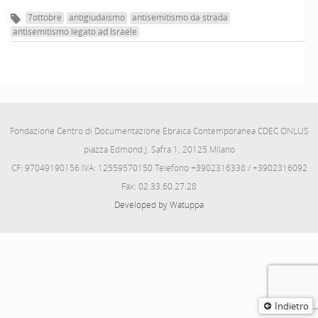
7ottobre
antigiudaismo
antisemitismo da strada
antisemitismo legato ad Israele
Fondazione Centro di Documentazione Ebraica Contemporanea CDEC ONLUS
piazza Edmond J. Safra 1, 20125 Milano
CF: 97049190156 IVA: 12559570150 Telefono +3902316338 / +3902316092
Fax: 02.33.60.27.28
Developed by Watuppa
Indietro