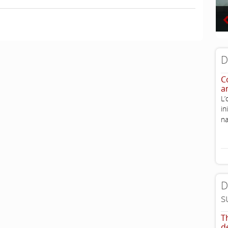
D
Co
a
L’
i
na
D
s
T
d