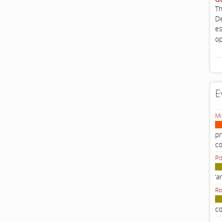
Th
De
es
op
E
Mi
pr
c
Pi
‘a
Ro
co