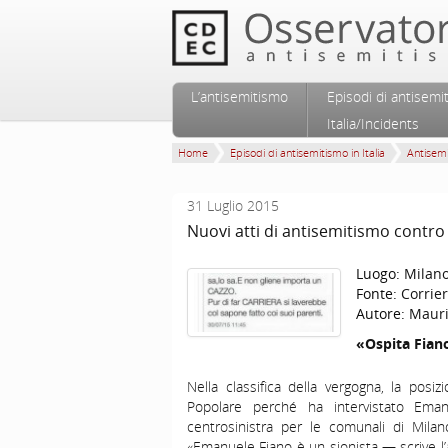
Vai al contenuto principale
Vai al contenuto secondario
L’antisemitismo
Episodi di antisemi
Menu principale
Italia/Incidents
Home
Episodi di antisemitismo in Italia
Antisem
31 Luglio 2015
Nuovi atti di antisemitismo contr
Luogo:
Milan
Fonte:
Corrier
Autore:
Mauri
«Ospita Fiano
Nella classifica della vergogna, la pos
Popolare perché ha intervistato Eman
centrosinistra per le comunali di Milan
«Emanuele Fiano è un sionista — scrive l