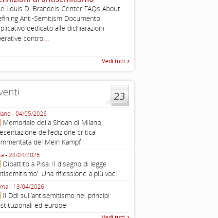
e Louis D. Brandeis Center FAQs About
Working definition of antise
fining Anti-Semitism Documento
di questo documento e di off
plicativo dedicato alle dichiarazioni
pratica all'identificazione d'inc
...
raccolta
erative contro
Vedi tutti
venti
lano - 04/05/2026
Roma - 16/03/2026
Memoriale della Shoah di Milano,
Roma, webinar “Il DDL ant
esentazione dell’edizione critica
e ombre
ommentata del Mein Kampf
Fondazione Castagneto Banca 1910
Livorno - 04/03/2026
sa - 28/04/2026
Livorno, conferenza sull’a
Dibattito a Pisa: Il disegno di legge
con Gadi Luzzatto Voghera, di
ntisemitismo’. Una riflessione a più voci
Fondazione CDEC
ma - 13/04/2026
Roma, Via della Dogana Vecchia 2
Il Ddl sull’antisemitismo nei principi
Giustiniani, Sala Zuccari - 03/03/
stituzionali ed europei
Roma, Senato, presentazi
Vedi tutti