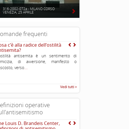
316-2002-072a - MILANO CORSO
VENEZIA, 25 APRILE
omande frequenti
sa c’è alla radice dell’ostilità
Si sente spesso dire che 
ntisemita?
sono molto potenti ed in
puoi spiegarmi perché?
ostilità antisemita è un sentimento di
...
nimicizia, di avversione, manifesto o
...
scosto, verso
Vedi tutti
efinizioni operative
ull’antisemitismo
he Louis D. Brandeis Center,
EUMC , definizione opera
efinizioni di antisemitismo
antisemitismo