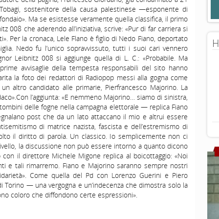
r Tobagi, sostenitore della causa palestinese —esponente di
rafondaio». Ma se esistesse veramente quella classifica, il primo
z 008 che aderendo all’iniziativa, scrive: «Pur di far carriera si
i». Per la cronaca, Lele Flano è figlio di Nedo Fiano, deportato
H
lia. Nedo fu l’unico sopravvissuto, tutti i suoi cari vennero
ignor Leibnitz 008 si aggiunge quella di L. C.: «Probabile. Ma
e prime avvisaglie della tempesta responsabili del sito hanno
arita la foto dei redattori di Radiopop messi alla gogna come
 un altro candidato alle primarie, Pierfrancesco Majorino. La
daco».Con l’aggiunta: «E nemmeno Majorino… siamo di sinistra,
 tombini delle fogne nella campagna elettorale — replica Fiano
gnalano post che da un lato attaccano il mio e altrui essere
antisemitismo di matrice nazista, fascista e dell’estremismo di
tolto il diritto di parola. Un classico. Io semplicemente non ci
ivello, la discussione non può essere intorno a quanto dicono
 con il direttore Michele Migone replica al boicottaggio: «Noi
nti e tali rimarremo. Fiano e Majorino saranno sempre nostri
solidarietà». Come quella del Pd con Lorenzo Guerini e Piero
 di Torino — una vergogna e un’indecenza che dimostra solo la
vono coloro che diffondono certe espressioni».