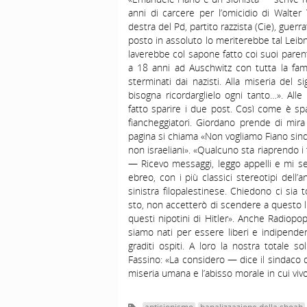
anni di carcere per l’omicidio di Walte
destra del Pd, partito razzista (Cie), guer
posto in assoluto lo meriterebbe tal Leibnit
laverebbe col sapone fatto coi suoi parent
a 18 anni ad Auschwitz con tutta la famig
sterminati dai nazisti. Alla miseria del s
bisogna ricordarglielo ogni tanto…». All
fatto sparire i due post. Così come è sp
fiancheggiatori. Giordano prende di mira
pagina si chiama «Non vogliamo Fiano sin
non israeliani». «Qualcuno sta riaprendo i
— Ricevo messaggi, leggo appelli e mi se
ebreo, con i più classici stereotipi dell’
sinistra filopalestinese. Chiedono ci sia 
sto, non accetterò di scendere a questo l
questi nipotini di Hitler». Anche Radiopop
siamo nati per essere liberi e indipende
graditi ospiti. A loro la nostra totale 
Fassino: «La considero — dice il sindaco
miseria umana e l’abisso morale in cui vi