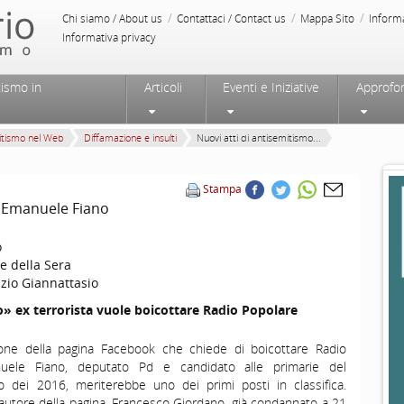
/
/
/
Chi siamo / About us
Contattaci / Contact us
Mappa Sito
Inform
Informativa privacy
tismo in
Articoli
Eventi e Iniziative
Approfo
itismo nel Web
Diffamazione e insulti
Nuovi atti di antisemitismo...
Stampa
o Emanuele Fiano
o
e della Sera
zio Giannattasio
» ex terrorista vuole boicottare Radio Popolare
izione della pagina Facebook che chiede di boicottare Radio
uele Fiano, deputato Pd e candidato alle primarie del
o dei 2016, meriterebbe uno dei primi posti in classifica.
’autore della pagina, Francesco Giordano, già condannato a 21