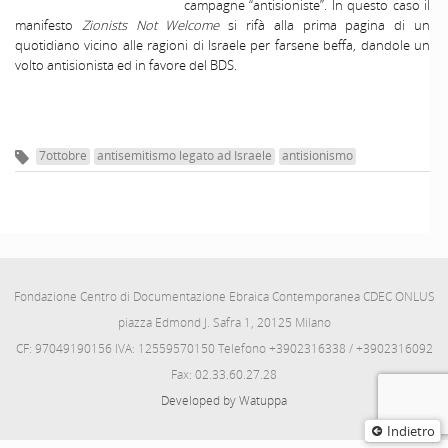
campagne “antisioniste”. In questo caso il
manifesto
Zionists Not Welcome
si rifà alla prima pagina di un
quotidiano vicino alle ragioni di Israele per farsene beffa, dandole un
volto antisionista ed in favore del BDS.
7ottobre
antisemitismo legato ad Israele
antisionismo
Fondazione Centro di Documentazione Ebraica Contemporanea CDEC ONLUS
piazza Edmond J. Safra 1, 20125 Milano
CF: 97049190156 IVA: 12559570150 Telefono +3902316338 / +3902316092
Fax: 02.33.60.27.28
Developed by Watuppa
Indietro